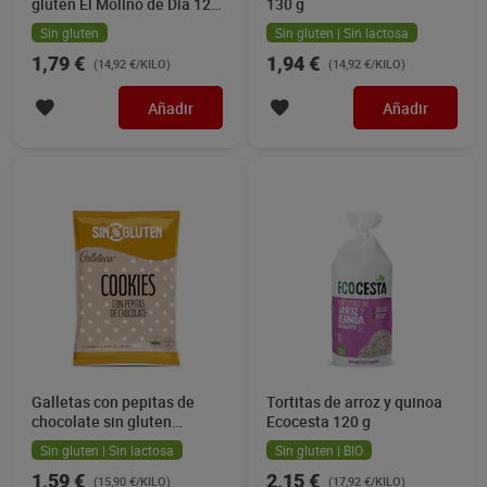
gluten El Molino de Dia 120
130 g
g
Sin gluten
Sin gluten | Sin lactosa
1,79 €
1,94 €
(14,92 €/KILO)
(14,92 €/KILO)
Añadir
Añadir
Galletas con pepitas de
Tortitas de arroz y quinoa
chocolate sin gluten
Ecocesta 120 g
Galleteca de Dia 100 g
Sin gluten | Sin lactosa
Sin gluten | BIO
1,59 €
2,15 €
(15,90 €/KILO)
(17,92 €/KILO)