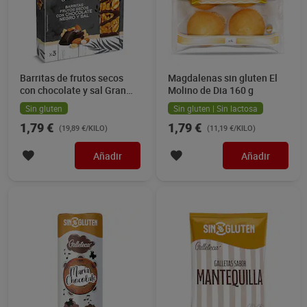
Barritas de frutos secos
Magdalenas sin gluten El
con chocolate y sal Gran
Molino de Dia 160 g
Dia 90 g
Sin gluten
Sin gluten | Sin lactosa
1,79 €
1,79 €
(19,89 €/KILO)
(11,19 €/KILO)
Añadir
Añadir