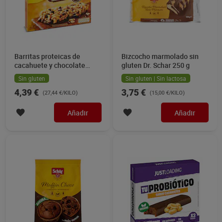
Barritas proteicas de
Bizcocho marmolado sin
cacahuete y chocolate
gluten Dr. Schar 250 g
Nature Valley 160 g
Sin gluten
Sin gluten | Sin lactosa
4,39 €
3,75 €
(27,44 €/KILO)
(15,00 €/KILO)
Añadir
Añadir