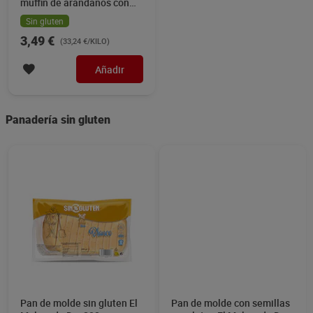
muffin de arándanos con
probióticos Just loading
Sin gluten
105 g
3,49 €
(33,24 €/KILO)
Añadir
Panadería sin gluten
Pan de molde sin gluten El
Pan de molde con semillas