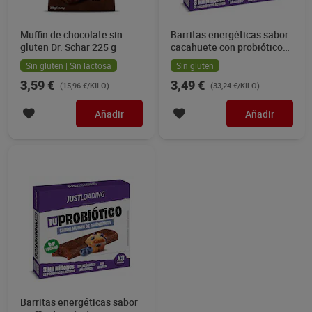
Muffin de chocolate sin
Barritas energéticas sabor
gluten Dr. Schar 225 g
cacahuete con probióticos
Just loading 105 g
Sin gluten | Sin lactosa
Sin gluten
3,59 €
3,49 €
(15,96 €/KILO)
(33,24 €/KILO)
Añadir
Añadir
Barritas energéticas sabor