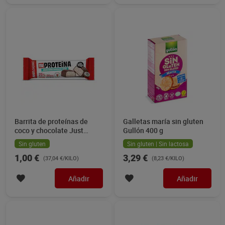
Barrita de proteínas de
Galletas maría sin gluten
coco y chocolate Just
Gullón 400 g
loading 27 g
Sin gluten
Sin gluten | Sin lactosa
1,00 €
3,29 €
(37,04 €/KILO)
(8,23 €/KILO)
Añadir
Añadir