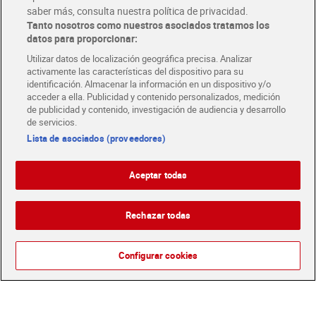
saber más, consulta nuestra política de privacidad.
Añadir
Añadir
Tanto nosotros como nuestros asociados tratamos los
datos para proporcionar:
Utilizar datos de localización geográfica precisa. Analizar
activamente las características del dispositivo para su
identificación. Almacenar la información en un dispositivo y/o
acceder a ella. Publicidad y contenido personalizados, medición
de publicidad y contenido, investigación de audiencia y desarrollo
de servicios.
Lista de asociados (proveedores)
Aceptar todas
Preparado para rebozar
Rechazar todas
Tortillas de maíz Mexifoods
crujiente sin gluten Esgir
250 g
200 g
Sin gluten
Sin gluten
Configurar cookies
1,95 €
2,29 €
(9,75 €/KILO)
(9,16 €/KILO)
Añadir
Añadir