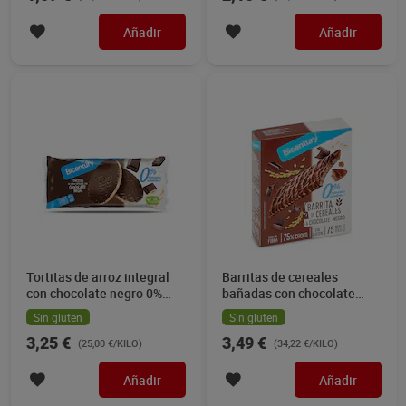
Añadir
Añadir
Tortitas de arroz integral
Barritas de cereales
con chocolate negro 0%
bañadas con chocolate
azúcares Bicentury 130 g
negro sin azúcares
Sin gluten
Sin gluten
Bicentury 102 g
3,25 €
3,49 €
(25,00 €/KILO)
(34,22 €/KILO)
Añadir
Añadir