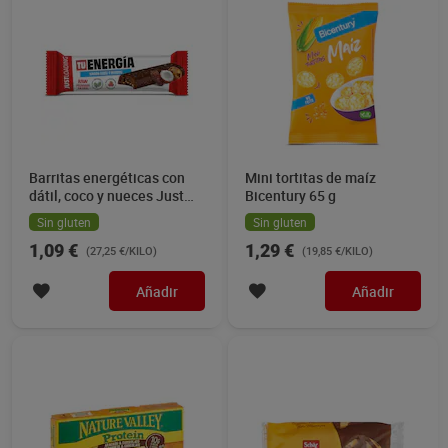
Barritas energéticas con
Mini tortitas de maíz
dátil, coco y nueces Just
Bicentury 65 g
loading 40 g
Sin gluten
Sin gluten
1,09 €
1,29 €
(27,25 €/KILO)
(19,85 €/KILO)
Añadir
Añadir