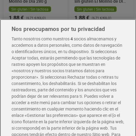
Molino de Dia 280 g
sin gluten El Molino de Dia
280 g
Sin gluten | Sin lactosa
Sin gluten | Sin lactosa
1,88 €
1,88 €
(6,71 €/KILO)
(6,71 €/KILO)
Nos preocupamos por tu privacidad
Añadir
Añadir
Tanto nosotros como nuestros
4
socios almacenamos y
accedemos a datos personales, como datos de navegación
Mejor valorado
o identificadores únicos, en tu dispositivo. Si seleccionas
Aceptar todas, estarás permitiendo que las tecnologías de
rastreo apoyen los propósitos que se muestran en
«nosotros y nuestros socios tratamos datos para
proporcionar». Si seleccionas Rechazar todas o retiras tu
consentimiento, los deshabilitarás. Si se deshabilitan los
rastreadores, parte del contenido y los anuncios que ves
podrían dejar de ser relevantes para ti. Puedes volver a
acceder a este menú para cambiar tus opciones o retirar el
consentimiento en cualquier momento haciendo clic en el
Chapata sin gluten El
Pan de molde sin gluten Dr.
enlace «Gestionar las preferencias» que aparece en el [o el
Molino de Dia 120 g
Schar 300 g
ícono flotante en la parte inferior izquierda de la página web,
Sin gluten | Sin lactosa
Sin gluten | Sin lactosa
si corresponde] en la parte inferior de la página web. Tus
1,55 €
2,95 €
opciones tendrán efecto dentro de nuestro Sitio web. Para
(12,92 €/KILO)
(9,83 €/KILO)