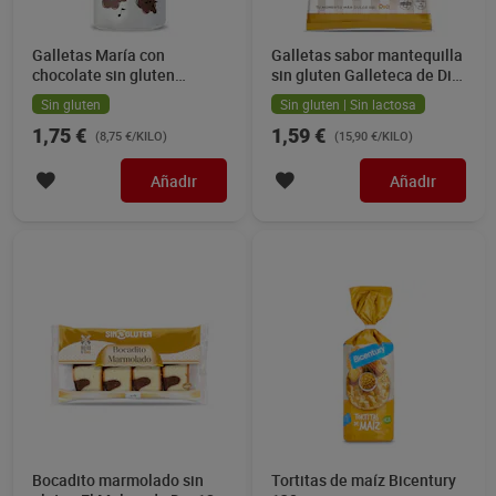
Galletas María con
Galletas sabor mantequilla
chocolate sin gluten
sin gluten Galleteca de Dia
Galleteca de Dia 200 g
120 g
Sin gluten
Sin gluten | Sin lactosa
1,75 €
1,59 €
(8,75 €/KILO)
(15,90 €/KILO)
Añadir
Añadir
Bocadito marmolado sin
Tortitas de maíz Bicentury