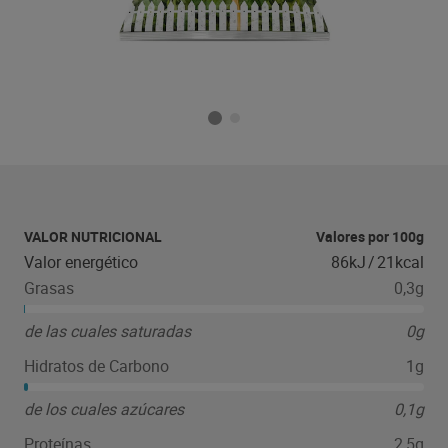
VALOR NUTRICIONAL
Valores por 100g
Valor energético
86kJ
/
21kcal
Grasas
0,3g
de las cuales saturadas
0g
Hidratos de Carbono
1g
de los cuales azúcares
0,1g
Proteínas
2,5g