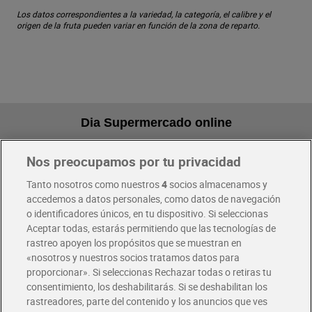
Los datos correspondientes a la variedad, la categoría, el calibre y el
origen de la fruta pueden variar en función de la zona de reparto.
Dia Supermercado online
Nos preocupamos por tu privacidad
Pide hoy, recibe hoy
Entrega rápida y en la franja horaria que mejor te venga.
Tanto nosotros como nuestros
4
socios almacenamos y
accedemos a datos personales, como datos de navegación
o identificadores únicos, en tu dispositivo. Si seleccionas
Envío gratis por compras superiores a 100€
Aceptar todas, estarás permitiendo que las tecnologías de
Envío estandar por 4,99€
rastreo apoyen los propósitos que se muestran en
«nosotros y nuestros socios tratamos datos para
Glovo y Uber Eats
proporcionar». Si seleccionas Rechazar todas o retiras tu
Solicita tu factura de Glovo o Uber Eats
consentimiento, los deshabilitarás. Si se deshabilitan los
rastreadores, parte del contenido y los anuncios que ves