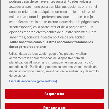
podrían dejar de ser relevantes para ti. Puedes volver a
Únete al CLUB Dia
acceder a este menú para cambiar tus opciones o retirar el
Disfruta las ventajas y ofertas exclusivas.
consentimiento en cualquier momento haciendo clic en el
Descárgate la APP Dia
enlace «Gestionar las preferencias» que aparece en el [o el
ícono flotante en la parte inferior izquierda de la página web,
Folletos y Tiendas
si corresponde] en la parte inferior de la página web. Tus
Descubre las mejores ofertas y busca tu tienda más cercana
opciones tendrán efecto dentro de nuestro Sitio web. Para
saber más, consulta nuestra política de privacidad.
Tanto nosotros como nuestros asociados tratamos los
Tarjeta MaX Dia
Te devuelve hasta 8€/mes de tus compras.
datos para proporcionar:
¡Solicita tu tarjeta de crédito aquí!
Utilizar datos de localización geográfica precisa. Analizar
activamente las características del dispositivo para su
RECETAS
COMER MEJOR CADA DIA
EMPLEO
identificación. Almacenar la información en un dispositivo y/o
acceder a ella. Publicidad y contenido personalizados, medición
COLABORA CON DIA
ABRE TU TIENDA
DIA CORPORATE
de publicidad y contenido, investigación de audiencia y desarrollo
de servicios.
Lista de asociados (proveedores)
Aceptar todas
Atención al cliente
Español
Español
Català
Rechazar todas