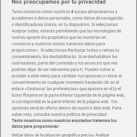
Nos preocupamos por tu privacidad
Pide hoy, recibe hoy
Entrega rápida y en la franja horaria que mejor te venga.
Tanto nosotros como nuestros
4
socios almacenamos y
accedemos a datos personales, como datos de navegación
o identificadores únicos, en tu dispositivo. Si seleccionas
Envío gratis por compras superiores a 100€
Aceptar todas, estarás permitiendo que las tecnologías de
Envío estandar por 4,99€
rastreo apoyen los propósitos que se muestran en
«nosotros y nuestros socios tratamos datos para
Glovo y Uber Eats
proporcionar». Si seleccionas Rechazar todas o retiras tu
Solicita tu factura de Glovo o Uber Eats
consentimiento, los deshabilitarás. Si se deshabilitan los
rastreadores, parte del contenido y los anuncios que ves
podrían dejar de ser relevantes para ti. Puedes volver a
Únete al CLUB Dia
acceder a este menú para cambiar tus opciones o retirar el
Disfruta las ventajas y ofertas exclusivas.
consentimiento en cualquier momento haciendo clic en el
Descárgate la APP Dia
enlace «Gestionar las preferencias» que aparece en el [o el
ícono flotante en la parte inferior izquierda de la página web,
Folletos y Tiendas
si corresponde] en la parte inferior de la página web. Tus
Descubre las mejores ofertas y busca tu tienda más cercana
opciones tendrán efecto dentro de nuestro Sitio web. Para
saber más, consulta nuestra política de privacidad.
Tanto nosotros como nuestros asociados tratamos los
Tarjeta MaX Dia
Te devuelve hasta 8€/mes de tus compras.
datos para proporcionar:
¡Solicita tu tarjeta de crédito aquí!
Utilizar datos de localización geográfica precisa. Analizar