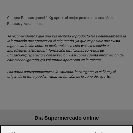
Compra Patatas granel 1 Kg aprox. al mejor precio en la sección de
Patatas y zanahorias
Te recomendamos que una vez recibido el producto leas detenidamente la
información que aparece en el etiquetado, ya que es posible que exista
alguna variación sobre la declaración en esta web en relación a
ingredientes, alérgenos, información nutricional, consejos de
utilización/preparación, conservación y así como cuanta información de
carácter obligatorio y/o voluntario aparezcan en la misma.
Los datos correspondientes a la variedad, la categoría, el calibre y el
origen de la fruta pueden variar en función de la zona de reparto.
Dia Supermercado online