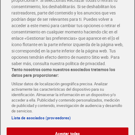
proporcionar». Si seleccionas Rechazar todas o retiras tu
Solicita tu factura de Glovo o Uber Eats
consentimiento, los deshabilitarás. Si se deshabilitan los
rastreadores, parte del contenido y los anuncios que ves
podrían dejar de ser relevantes para ti. Puedes volver a
Únete al CLUB Dia
acceder a este menú para cambiar tus opciones o retirar el
Disfruta las ventajas y ofertas exclusivas.
consentimiento en cualquier momento haciendo clic en el
Descárgate la APP Dia
enlace «Gestionar las preferencias» que aparece en el [o el
ícono flotante en la parte inferior izquierda de la página web,
Folletos y Tiendas
si corresponde] en la parte inferior de la página web. Tus
Descubre las mejores ofertas y busca tu tienda más cercana
opciones tendrán efecto dentro de nuestro Sitio web. Para
saber más, consulta nuestra política de privacidad.
Tanto nosotros como nuestros asociados tratamos los
Tarjeta MaX Dia
Te devuelve hasta 8€/mes de tus compras.
datos para proporcionar:
¡Solicita tu tarjeta de crédito aquí!
Utilizar datos de localización geográfica precisa. Analizar
activamente las características del dispositivo para su
RECETAS
COMER MEJOR CADA DIA
EMPLEO
identificación. Almacenar la información en un dispositivo y/o
acceder a ella. Publicidad y contenido personalizados, medición
COLABORA CON DIA
ABRE TU TIENDA
DIA CORPORATE
de publicidad y contenido, investigación de audiencia y desarrollo
de servicios.
Lista de asociados (proveedores)
Aceptar todas