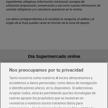
ingredientes, alérgenos, información nutricional, consejos de
utilización/preparación, conservación y así como cuanta información de
carácter obligatorio y/o voluntario aparezcan en la misma.
Los datos correspondientes a la variedad, la categoría, el calibre y el
origen de la fruta pueden variar en función de la zona de reparto.
Dia Supermercado online
Nos preocupamos por tu privacidad
Pide hoy, recibe hoy
Entrega rápida y en la franja horaria que mejor te venga.
Tanto nosotros como nuestros
4
socios almacenamos y
accedemos a datos personales, como datos de navegación
o identificadores únicos, en tu dispositivo. Si seleccionas
Envío gratis por compras superiores a 100€
Aceptar todas, estarás permitiendo que las tecnologías de
Envío estandar por 4,99€
rastreo apoyen los propósitos que se muestran en
«nosotros y nuestros socios tratamos datos para
Glovo y Uber Eats