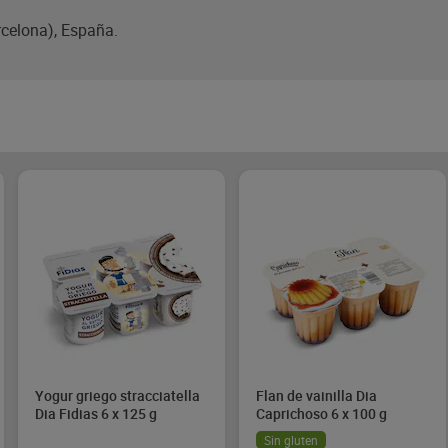
rcelona), España.
Yogur griego stracciatella
Flan de vainilla Dia
Dia Fidias 6 x 125 g
Caprichoso 6 x 100 g
Sin gluten