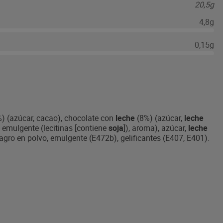
20,5g
4,8g
0,15g
%) (azúcar, cacao), chocolate con
leche
(8%) (azúcar,
leche
, emulgente (lecitinas [contiene
soja
]), aroma), azúcar,
leche
agro en polvo, emulgente (E472b), gelificantes (E407, E401).