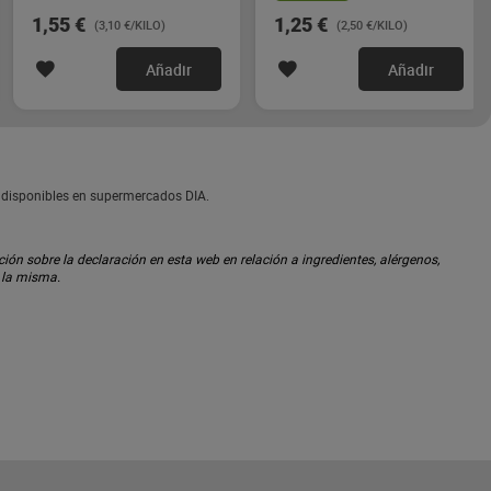
1,55 €
1,25 €
(3,10 €/KILO)
(2,50 €/KILO)
Añadir
Añadir
o disponibles en supermercados DIA.
ón sobre la declaración en esta web en relación a ingredientes, alérgenos,
n la misma.