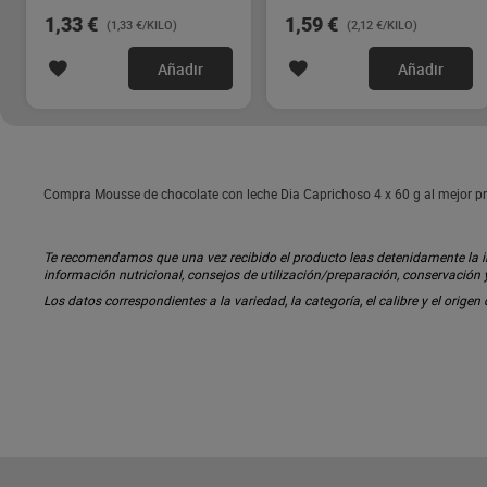
1,33 €
1,59 €
(1,33 €/KILO)
(2,12 €/KILO)
Añadir
Añadir
Compra Mousse de chocolate con leche Dia Caprichoso 4 x 60 g al mejor pre
Te recomendamos que una vez recibido el producto leas detenidamente la inf
información nutricional, consejos de utilización/preparación, conservación
Los datos correspondientes a la variedad, la categoría, el calibre y el origen