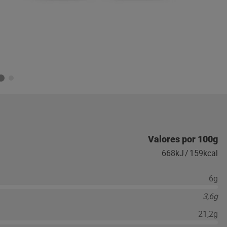
Valores por 100g
668kJ
/
159kcal
6g
3,6g
21,2g