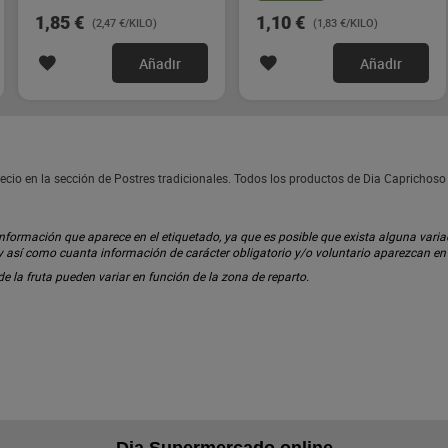
1,85 €
1,10 €
(2,47 €/KILO)
(1,83 €/KILO)
Añadir
Añadir
cio en la sección de Postres tradicionales. Todos los productos de Dia Caprichos
ormación que aparece en el etiquetado, ya que es posible que exista alguna variaci
 y así como cuanta información de carácter obligatorio y/o voluntario aparezcan e
 de la fruta pueden variar en función de la zona de reparto.