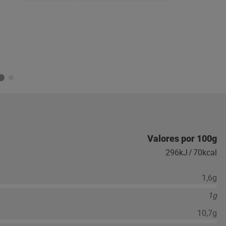
Valores por 100g
296kJ
/
70kcal
1,6g
1g
10,7g