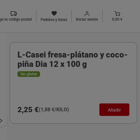
ige tu código postal
Iniciar sesión
0,00 €
Pedidos y listas
L-Casei fresa-plátano y coco-
piña Dia 12 x 100 g
Sin gluten
2,25 €
(1,88 €/KILO)
Añadir