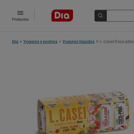
Productos
>
Dia
>
Yogures y postres
>
Yogures líquidos
L-Casei fresa-plát