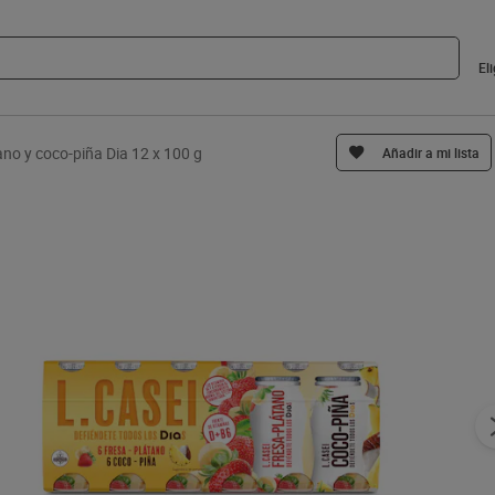
El
ano y coco-piña Dia 12 x 100 g
Añadir a mi lista