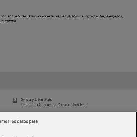
ón sobre la declaración en esta web en relación a ingredientes, alérgenos,
n la misma.
Glovo y Uber Eats
Solicita tu factura de Glovo o Uber Eats
amos los datos para
Tarjeta MaX Dia
Te devuelve hasta 8€/mes de tus compras.