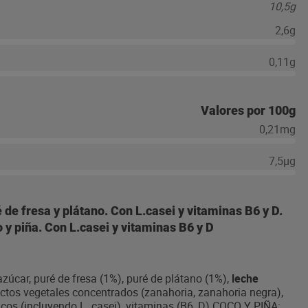
10,5g
2,6g
0,11g
Valores por 100g
0,21mg
7,5µg
e fresa y plátano. Con L.casei y vitaminas B6 y D.
y piña. Con L.casei y vitaminas B6 y D
úcar, puré de fresa (1%), puré de plátano (1%),
leche
ctos vegetales concentrados (zanahoria, zanahoria negra),
icos (incluyendo L. casei), vitaminas (B6, D) COCO Y PIÑA: