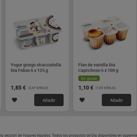
Yogur griego stracciatella
Flan de vainilla Dia
Dia Fidias 6 x 125 g
Caprichoso 6 x 100 g
Sin gluten
1,85 €
1,10 €
(2,47 €/KILO)
(1,83 €/KILO)
Añadir
Añadir
 la sección de Yogures líquidos. Todos los productos de Dia disponibles en superm