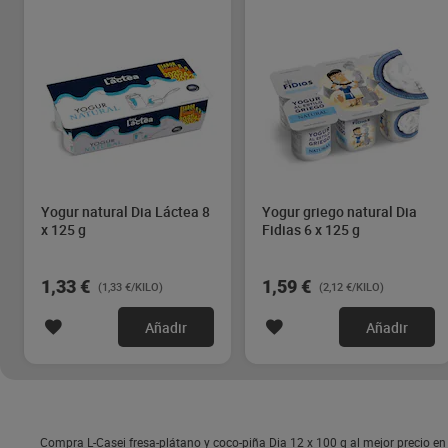
Yogur natural Dia Láctea 8
Yogur griego natural Dia
x 125 g
Fidias 6 x 125 g
1,33 €
1,59 €
(1,33 €/KILO)
(2,12 €/KILO)
Añadir
Añadir
Compra L-Casei fresa-plátano y coco-piña Dia 12 x 100 g al mejor precio en