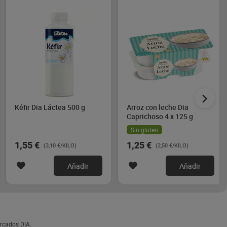
Kéfir Dia Láctea 500 g
Arroz con leche Dia
Caprichoso 4 x 125 g
Sin gluten
1,55 €
1,25 €
(3,10 €/KILO)
(2,50 €/KILO)
Añadir
Añadir
ercados DIA.