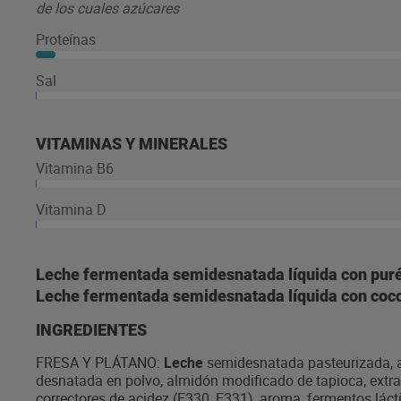
de los cuales azúcares
Proteínas
Sal
VITAMINAS Y MINERALES
Vitamina B6
Vitamina D
Leche fermentada semidesnatada líquida con puré d
Leche fermentada semidesnatada líquida con coco 
INGREDIENTES
FRESA Y PLÁTANO:
Leche
semidesnatada pasteurizada, az
desnatada en polvo, almidón modificado de tapioca, extra
correctores de acidez (E330, E331), aroma, fermentos láct