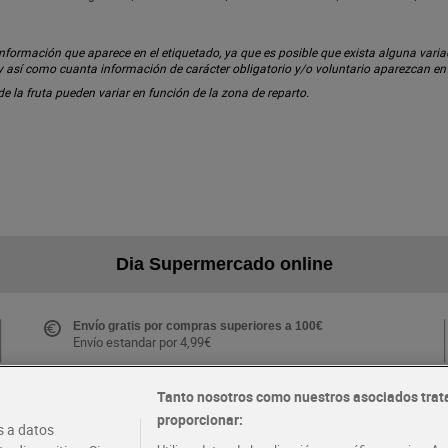
ormación que aparece en el etiquetado, ya que es posible que exista alguna variaci
 y así como cuanta información de carácter obligatorio y/o voluntario aparezcan e
 de la fruta pueden variar en función de la zona de reparto.
Dia Supermercado online
Envío gratis por compras superiores a 100€
Envío estandar por 4,99€
Tanto nosotros como nuestros asociados trat
proporcionar:
Folletos y Tiendas
 a datos
Descubre las mejores ofertas y busca tu tienda más