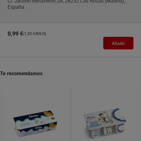
C/ Jacinto Benavente 2A, 28232 Las Rozas (Madrid),
España.
0,99 €
(1,32 €/KILO)
Añadir
Te recomendamos