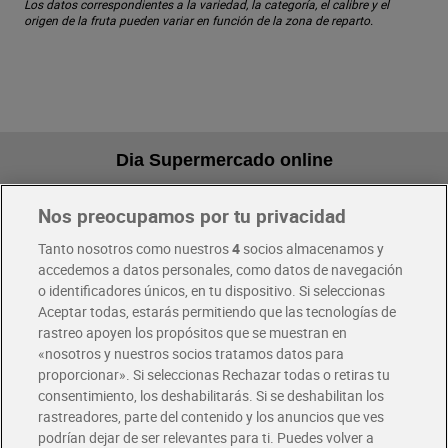
Los datos correspondientes a la variedad, la categoría, el calibre y el
origen de la fruta pueden variar en función de la zona de reparto.
Dia Supermercado online
Nos preocupamos por tu privacidad
Pide hoy, recibe hoy
Entrega rápida y en la franja horaria que mejor te venga.
Tanto nosotros como nuestros
4
socios almacenamos y
accedemos a datos personales, como datos de navegación
o identificadores únicos, en tu dispositivo. Si seleccionas
Envío gratis por compras superiores a 100€
Aceptar todas, estarás permitiendo que las tecnologías de
Envío estandar por 4,99€
rastreo apoyen los propósitos que se muestran en
«nosotros y nuestros socios tratamos datos para
Glovo y Uber Eats
proporcionar». Si seleccionas Rechazar todas o retiras tu
Solicita tu factura de Glovo o Uber Eats
consentimiento, los deshabilitarás. Si se deshabilitan los
rastreadores, parte del contenido y los anuncios que ves
podrían dejar de ser relevantes para ti. Puedes volver a