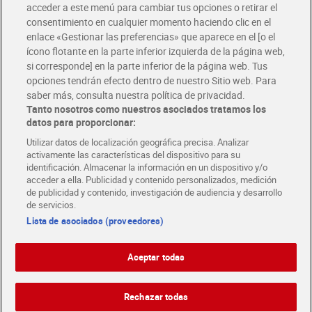
Únete al CLUB Dia
acceder a este menú para cambiar tus opciones o retirar el
Disfruta las ventajas y ofertas exclusivas.
consentimiento en cualquier momento haciendo clic en el
Descárgate la APP Dia
enlace «Gestionar las preferencias» que aparece en el [o el
ícono flotante en la parte inferior izquierda de la página web,
Folletos y Tiendas
si corresponde] en la parte inferior de la página web. Tus
Descubre las mejores ofertas y busca tu tienda más cercana
opciones tendrán efecto dentro de nuestro Sitio web. Para
saber más, consulta nuestra política de privacidad.
Tanto nosotros como nuestros asociados tratamos los
Tarjeta MaX Dia
Te devuelve hasta 8€/mes de tus compras.
datos para proporcionar:
¡Solicita tu tarjeta de crédito aquí!
Utilizar datos de localización geográfica precisa. Analizar
activamente las características del dispositivo para su
RECETAS
COMER MEJOR CADA DIA
EMPLEO
identificación. Almacenar la información en un dispositivo y/o
acceder a ella. Publicidad y contenido personalizados, medición
COLABORA CON DIA
ABRE TU TIENDA
DIA CORPORATE
de publicidad y contenido, investigación de audiencia y desarrollo
de servicios.
Lista de asociados (proveedores)
Aceptar todas
Atención al cliente
Español
Español
Català
Rechazar todas