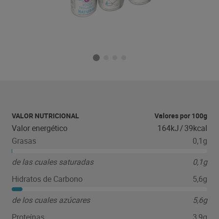
VALOR NUTRICIONAL
Valores por 100g
Valor energético
164kJ
/
39kcal
Grasas
0,1g
de las cuales saturadas
0,1g
Hidratos de Carbono
5,6g
de los cuales azúcares
5,6g
Proteínas
3,9g