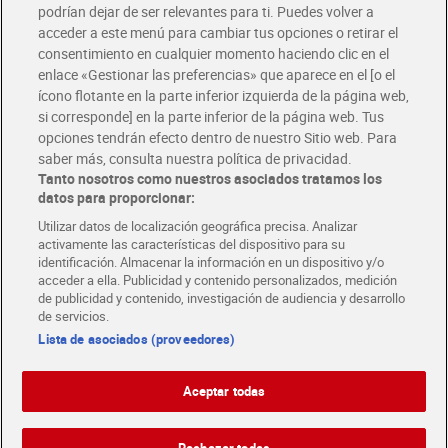
podrían dejar de ser relevantes para ti. Puedes volver a
Únete al CLUB Dia
acceder a este menú para cambiar tus opciones o retirar el
Disfruta las ventajas y ofertas exclusivas.
consentimiento en cualquier momento haciendo clic en el
Descárgate la APP Dia
enlace «Gestionar las preferencias» que aparece en el [o el
ícono flotante en la parte inferior izquierda de la página web,
Folletos y Tiendas
si corresponde] en la parte inferior de la página web. Tus
Descubre las mejores ofertas y busca tu tienda más cercana
opciones tendrán efecto dentro de nuestro Sitio web. Para
saber más, consulta nuestra política de privacidad.
Tanto nosotros como nuestros asociados tratamos los
Tarjeta MaX Dia
Te devuelve hasta 8€/mes de tus compras.
datos para proporcionar:
¡Solicita tu tarjeta de crédito aquí!
Utilizar datos de localización geográfica precisa. Analizar
activamente las características del dispositivo para su
RECETAS
COMER MEJOR CADA DIA
EMPLEO
identificación. Almacenar la información en un dispositivo y/o
acceder a ella. Publicidad y contenido personalizados, medición
COLABORA CON DIA
ABRE TU TIENDA
DIA CORPORATE
de publicidad y contenido, investigación de audiencia y desarrollo
de servicios.
Lista de asociados (proveedores)
Aceptar todas
Atención al cliente
Español
Español
Català