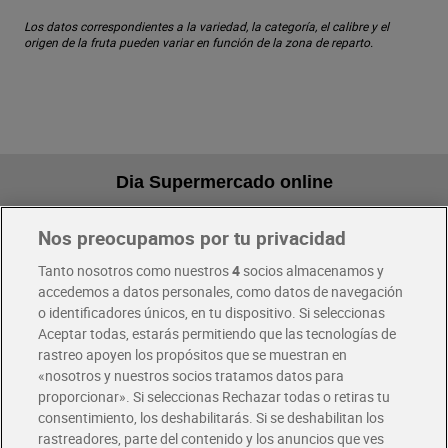
Los datos correspondientes a la variedad, la categoría, el calibre y el
origen de la fruta pueden variar en función de la zona de reparto.
Dia Supermercado online
Nos preocupamos por tu privacidad
Pide hoy, recibe hoy
Entrega rápida y en la franja horaria que mejor te venga.
Tanto nosotros como nuestros
4
socios almacenamos y
accedemos a datos personales, como datos de navegación
o identificadores únicos, en tu dispositivo. Si seleccionas
Envío gratis por compras superiores a 100€
Aceptar todas, estarás permitiendo que las tecnologías de
Envío estandar por 4,99€
rastreo apoyen los propósitos que se muestran en
«nosotros y nuestros socios tratamos datos para
Glovo y Uber Eats
proporcionar». Si seleccionas Rechazar todas o retiras tu
Solicita tu factura de Glovo o Uber Eats
consentimiento, los deshabilitarás. Si se deshabilitan los
rastreadores, parte del contenido y los anuncios que ves