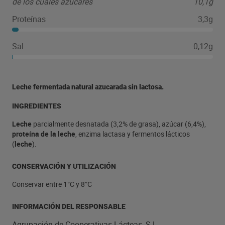
de los cuales azúcares
10,1g
Proteínas
3,3g
Sal
0,12g
Leche fermentada natural azucarada sin lactosa.
INGREDIENTES
Leche
parcialmente desnatada (3,2% de grasa), azúcar (6,4%),
proteína de la leche
, enzima lactasa y fermentos lácticos
(
leche
).
CONSERVACIÓN Y UTILIZACIÓN
Conservar entre 1°C y 8°C
INFORMACIÓN DEL RESPONSABLE
Agrupación de Cooperativas Lácteas, S.L.