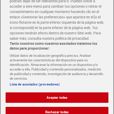
podrían dejar de ser relevantes para ti. Puedes volver a
Únete al CLUB Dia
acceder a este menú para cambiar tus opciones o retirar el
Disfruta las ventajas y ofertas exclusivas.
consentimiento en cualquier momento haciendo clic en el
Descárgate la APP Dia
enlace «Gestionar las preferencias» que aparece en el [o el
ícono flotante en la parte inferior izquierda de la página web,
Folletos y Tiendas
si corresponde] en la parte inferior de la página web. Tus
Descubre las mejores ofertas y busca tu tienda más cercana
opciones tendrán efecto dentro de nuestro Sitio web. Para
saber más, consulta nuestra política de privacidad.
Tanto nosotros como nuestros asociados tratamos los
Tarjeta MaX Dia
Te devuelve hasta 8€/mes de tus compras.
datos para proporcionar:
¡Solicita tu tarjeta de crédito aquí!
Utilizar datos de localización geográfica precisa. Analizar
activamente las características del dispositivo para su
RECETAS
COMER MEJOR CADA DIA
EMPLEO
identificación. Almacenar la información en un dispositivo y/o
acceder a ella. Publicidad y contenido personalizados, medición
COLABORA CON DIA
ABRE TU TIENDA
DIA CORPORATE
de publicidad y contenido, investigación de audiencia y desarrollo
de servicios.
Lista de asociados (proveedores)
Aceptar todas
Atención al cliente
Español
Español
Català
Rechazar todas