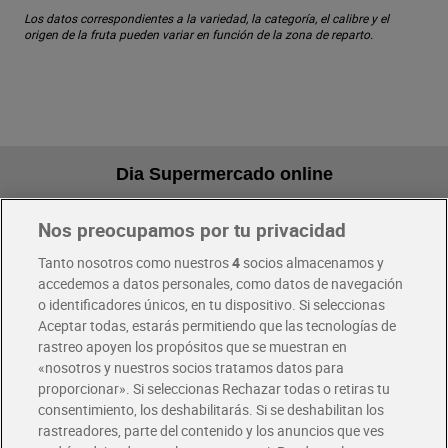
Los datos correspondientes a la variedad, la categoría, el calibre y el
origen de la fruta pueden variar en función de la zona de reparto.
Dia Supermercado online
Nos preocupamos por tu privacidad
Pide hoy, recibe hoy
Entrega rápida y en la franja horaria que mejor te venga.
Tanto nosotros como nuestros
4
socios almacenamos y
accedemos a datos personales, como datos de navegación
o identificadores únicos, en tu dispositivo. Si seleccionas
Envío gratis por compras superiores a 100€
Aceptar todas, estarás permitiendo que las tecnologías de
Envío estandar por 4,99€
rastreo apoyen los propósitos que se muestran en
«nosotros y nuestros socios tratamos datos para
Glovo y Uber Eats
proporcionar». Si seleccionas Rechazar todas o retiras tu
Solicita tu factura de Glovo o Uber Eats
consentimiento, los deshabilitarás. Si se deshabilitan los
rastreadores, parte del contenido y los anuncios que ves