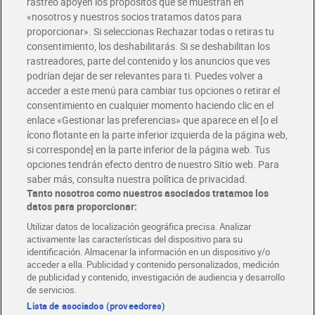
rastreo apoyen los propósitos que se muestran en
«nosotros y nuestros socios tratamos datos para
Glovo y Uber Eats
proporcionar». Si seleccionas Rechazar todas o retiras tu
Solicita tu factura de Glovo o Uber Eats
consentimiento, los deshabilitarás. Si se deshabilitan los
rastreadores, parte del contenido y los anuncios que ves
podrían dejar de ser relevantes para ti. Puedes volver a
Únete al CLUB Dia
acceder a este menú para cambiar tus opciones o retirar el
Disfruta las ventajas y ofertas exclusivas.
consentimiento en cualquier momento haciendo clic en el
Descárgate la APP Dia
enlace «Gestionar las preferencias» que aparece en el [o el
ícono flotante en la parte inferior izquierda de la página web,
Folletos y Tiendas
si corresponde] en la parte inferior de la página web. Tus
Descubre las mejores ofertas y busca tu tienda más cercana
opciones tendrán efecto dentro de nuestro Sitio web. Para
saber más, consulta nuestra política de privacidad.
Tanto nosotros como nuestros asociados tratamos los
Tarjeta MaX Dia
Te devuelve hasta 8€/mes de tus compras.
datos para proporcionar:
¡Solicita tu tarjeta de crédito aquí!
Utilizar datos de localización geográfica precisa. Analizar
activamente las características del dispositivo para su
RECETAS
COMER MEJOR CADA DIA
EMPLEO
identificación. Almacenar la información en un dispositivo y/o
acceder a ella. Publicidad y contenido personalizados, medición
COLABORA CON DIA
ABRE TU TIENDA
DIA CORPORATE
de publicidad y contenido, investigación de audiencia y desarrollo
de servicios.
Lista de asociados (proveedores)