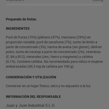
Preparado de frutas.
INGREDIENTES
Puré de frutas (76%) (plátano (47%), manzana (29%)) en
proporción variable, puré de zanahoria (7%), zumo de limón a
partir de concentrado (3%), harina de avena (sin gluten), dátil en
polvo, zumo de naranja a partir de concentrado (2%), vitaminas
(E, B6 y B12), minerales (zinc, hierro y magnesio) y cafeína
(0,1%). Contiene cafeína. No recomendado para niños ni mujeres
embarazadas (40,3 mg de cafeína por 100 g).
CONSERVACIÓN Y UTILIZACIÓN
Conservar en un lugar fresco, seco y no expuesto a la luz.
INFORMACIÓN DEL RESPONSABLE
Juan y Juan Industrial S.L.U.