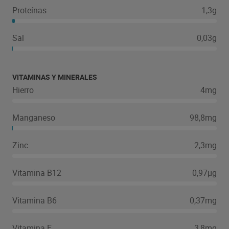
Proteínas
1,3g
Sal
0,03g
VITAMINAS Y MINERALES
Hierro
4mg
Manganeso
98,8mg
Zinc
2,3mg
Vitamina B12
0,97µg
Vitamina B6
0,37mg
Vitamina E
3,8mg