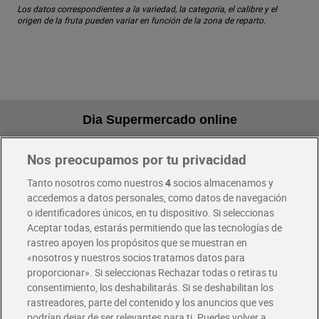
Los datos correspondientes a la variedad, la categoría, el calibre y el
origen de la fruta pueden variar en función de la zona de reparto.
Dia Supermercado online
Nos preocupamos por tu privacidad
Pide hoy, recibe hoy
Entrega rápida y en la franja horaria que mejor te venga.
Tanto nosotros como nuestros
4
socios almacenamos y
accedemos a datos personales, como datos de navegación
o identificadores únicos, en tu dispositivo. Si seleccionas
Envío gratis por compras superiores a 100€
Aceptar todas, estarás permitiendo que las tecnologías de
Envío estandar por 4,99€
rastreo apoyen los propósitos que se muestran en
«nosotros y nuestros socios tratamos datos para
Glovo y Uber Eats
proporcionar». Si seleccionas Rechazar todas o retiras tu
Solicita tu factura de Glovo o Uber Eats
consentimiento, los deshabilitarás. Si se deshabilitan los
rastreadores, parte del contenido y los anuncios que ves
podrían dejar de ser relevantes para ti. Puedes volver a