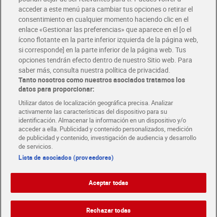
Únete al CLUB Dia
acceder a este menú para cambiar tus opciones o retirar el
Disfruta las ventajas y ofertas exclusivas.
consentimiento en cualquier momento haciendo clic en el
Descárgate la APP Dia
enlace «Gestionar las preferencias» que aparece en el [o el
ícono flotante en la parte inferior izquierda de la página web,
Folletos y Tiendas
si corresponde] en la parte inferior de la página web. Tus
Descubre las mejores ofertas y busca tu tienda más cercana
opciones tendrán efecto dentro de nuestro Sitio web. Para
saber más, consulta nuestra política de privacidad.
Tanto nosotros como nuestros asociados tratamos los
Tarjeta MaX Dia
Te devuelve hasta 8€/mes de tus compras.
datos para proporcionar:
¡Solicita tu tarjeta de crédito aquí!
Utilizar datos de localización geográfica precisa. Analizar
activamente las características del dispositivo para su
RECETAS
COMER MEJOR CADA DIA
EMPLEO
identificación. Almacenar la información en un dispositivo y/o
acceder a ella. Publicidad y contenido personalizados, medición
COLABORA CON DIA
ABRE TU TIENDA
DIA CORPORATE
de publicidad y contenido, investigación de audiencia y desarrollo
de servicios.
Lista de asociados (proveedores)
Aceptar todas
Atención al cliente
Español
Español
Català
Rechazar todas