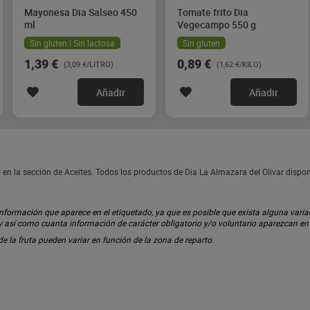
Mayonesa Dia Salseo 450
Tomate frito Dia
ml
Vegecampo 550 g
Sin gluten | Sin lactosa
Sin gluten
1,39 €
0,89 €
(3,09 €/LITRO)
(1,62 €/KILO)
Añadir
Añadir
o en la sección de Aceites. Todos los productos de Dia La Almazara del Olivar disp
ormación que aparece en el etiquetado, ya que es posible que exista alguna variaci
 y así como cuanta información de carácter obligatorio y/o voluntario aparezcan e
 de la fruta pueden variar en función de la zona de reparto.