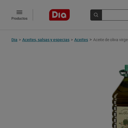
Productos
>
Dia
>
Aceites, salsas y especias
>
Aceites
Aceite de oliva virg