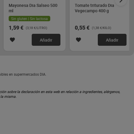
Mayonesa Dia Salseo 500
Tomate triturado Dia
ml
Vegecampo 400 g
Sin gluten | Sin lactosa
1,59 €
0,55 €
(3,18 €/LITRO)
(1,38 €/KILO)
Añadir
Añadir
onibles en supermercados DIA.
ón sobre la declaración en esta web en relación a ingredientes, alérgenos,
n la misma.