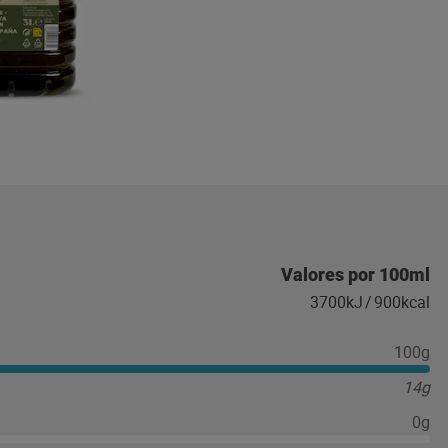
Valores por 100ml
3700kJ
/
900kcal
100g
14g
0g