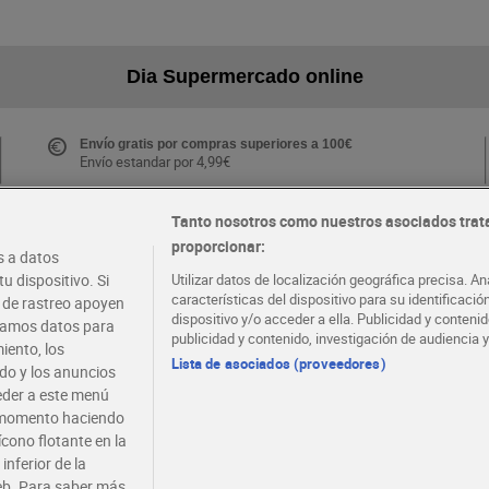
Dia Supermercado online
Envío gratis por compras superiores a 100€
Envío estandar por 4,99€
Tanto nosotros como nuestros asociados trat
proporcionar:
Folletos y Tiendas
 a datos
Descubre las mejores ofertas y busca tu tienda más
u dispositivo. Si
Utilizar datos de localización geográfica precisa. An
cercana
características del dispositivo para su identificaci
s de rastreo apoyen
dispositivo y/o acceder a ella. Publicidad y conten
atamos datos para
publicidad y contenido, investigación de audiencia y
iento, los
·
·
EMPLEO
COLABORA CON DIA
Lista de asociados (proveedores)
ido y los anuncios
ceder a este menú
r momento haciendo
ícono flotante en la
inferior de la
eb. Para saber más,