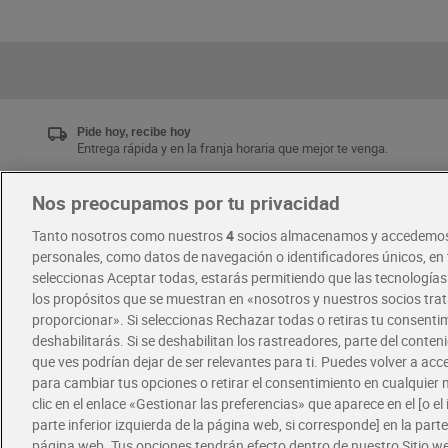
Pide hoy, recibe hoy
Entrega rápida y en la franja horaria que mejor te venga.
Nos preocupamos por tu privacidad
Únete al CLUB Dia
Tanto nosotros como nuestros
4
socios almacenamos y accedemos
Disfruta las ventajas y ofertas exclusivas.
personales, como datos de navegación o identificadores únicos, en t
Descárgate la APP Dia
seleccionas Aceptar todas, estarás permitiendo que las tecnología
los propósitos que se muestran en «nosotros y nuestros socios tr
proporcionar». Si seleccionas Rechazar todas o retiras tu consentim
·
·
RECETAS
COMER MEJOR CADA DIA
deshabilitarás. Si se deshabilitan los rastreadores, parte del conten
que ves podrían dejar de ser relevantes para ti. Puedes volver a ac
para cambiar tus opciones o retirar el consentimiento en cualquie
clic en el enlace «Gestionar las preferencias» que aparece en el [o el 
parte inferior izquierda de la página web, si corresponde] en la parte 
página web. Tus opciones tendrán efecto dentro de nuestro Sitio w