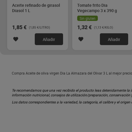
Aceite refinado de girasol
Tomate frito Dia
Diasol 1 L
Vegecampo 3 x 390 g
Sin gluten
1,85 €
1,32 €
(1,85 €/LITRO)
(1,13 €/KILO)
Añadir
Añadir
Compra Aceite de oliva virgen Dia La Almazara del Olivar 3 L al mejor preci
Te recomendamos que una vez recibido el producto leas detenidamente la inf
información nutricional, consejos de utilización/preparación, conservación
Los datos correspondientes a la variedad, la categoría, el calibre y el origen