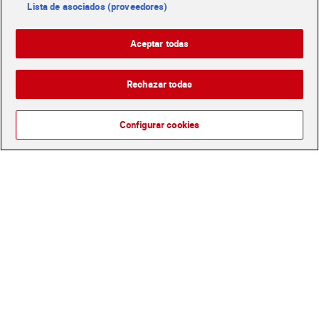
Lista de asociados (proveedores)
Aceite de oliva virgen extra
Aceite de oliva virgen extra
Aceptar todas
Hojiblanca 1 L
hojiblanca Coosur 1 L
8,25 €
8,59 €
(8,25 €/LITRO)
(8,59 €/LITRO)
Rechazar todas
Añadir
Añadir
Configurar cookies
Aceite de oliva suave
Aceite de girasol La masía
Carbonell 1 L
5 L