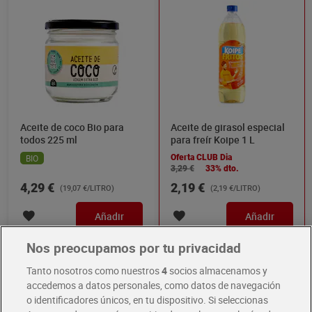
Aceite de coco Bio para
Aceite de girasol especial
todos 225 ml
para freír Koipe 1 L
BIO
Oferta CLUB Dia
3,29 €
33% dto.
4,29 €
2,19 €
(19,07 €/LITRO)
(2,19 €/LITRO)
Añadir
Añadir
Nos preocupamos por tu privacidad
Air Fryer
Tanto nosotros como nuestros
4
socios almacenamos y
accedemos a datos personales, como datos de navegación
o identificadores únicos, en tu dispositivo. Si seleccionas