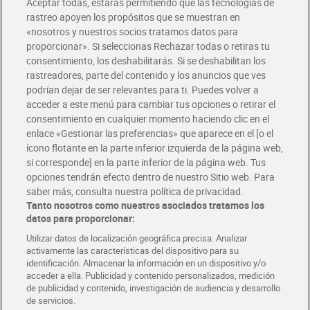
Aceptar todas, estarás permitiendo que las tecnologías de
rastreo apoyen los propósitos que se muestran en
«nosotros y nuestros socios tratamos datos para
proporcionar». Si seleccionas Rechazar todas o retiras tu
consentimiento, los deshabilitarás. Si se deshabilitan los
rastreadores, parte del contenido y los anuncios que ves
podrían dejar de ser relevantes para ti. Puedes volver a
Aceite de oliva virgen extra
Aceite en spray para
Carbonell 750 ml
acceder a este menú para cambiar tus opciones o retirar el
freidora de aire La
Española 200 ml
consentimiento en cualquier momento haciendo clic en el
6,59 €
2,45 €
(8,79 €/LITRO)
(12,25 €/LITRO)
enlace «Gestionar las preferencias» que aparece en el [o el
ícono flotante en la parte inferior izquierda de la página web,
Añadir
Añadir
si corresponde] en la parte inferior de la página web. Tus
opciones tendrán efecto dentro de nuestro Sitio web. Para
saber más, consulta nuestra política de privacidad.
Tanto nosotros como nuestros asociados tratamos los
datos para proporcionar:
Utilizar datos de localización geográfica precisa. Analizar
activamente las características del dispositivo para su
identificación. Almacenar la información en un dispositivo y/o
acceder a ella. Publicidad y contenido personalizados, medición
de publicidad y contenido, investigación de audiencia y desarrollo
de servicios.