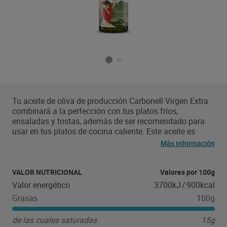
Tu aceite de oliva de producción Carbonell Virgen Extra
combinará a la perfección con tus platos fríos,
ensaladas y tostas, además de ser recomendado para
usar en tus platos de cocina caliente. Este aceite es
obtenido a partir de zumo natural de aceitunas de
Más información
excepcional calidad, siendo el resultado un producto
ideal tanto para uso en crudo como en caliente para
maximizar la explosión de olor y sabor propios del aceite
VALOR NUTRICIONAL
Valores por 100g
de oliva Virgen Extra, aportando a tus platos un sabor
Valor energético
3700kJ
/
900kcal
único. Carbonell Virgen Extra sostenible destaca por su
Grasas
100g
sabor equilibrado, con toques de hojas verdes, higuera y
tomate, dotado de un ligero toque de amargor con un
de las cuales saturadas
15g
final exquisito.