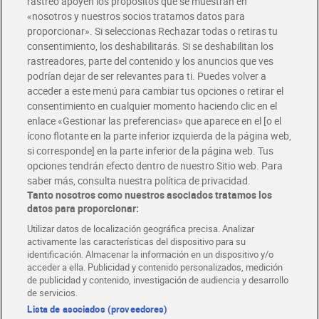
rastreo apoyen los propósitos que se muestran en
«nosotros y nuestros socios tratamos datos para
Glovo y Uber Eats
proporcionar». Si seleccionas Rechazar todas o retiras tu
Solicita tu factura de Glovo o Uber Eats
consentimiento, los deshabilitarás. Si se deshabilitan los
rastreadores, parte del contenido y los anuncios que ves
podrían dejar de ser relevantes para ti. Puedes volver a
Únete al CLUB Dia
acceder a este menú para cambiar tus opciones o retirar el
Disfruta las ventajas y ofertas exclusivas.
consentimiento en cualquier momento haciendo clic en el
Descárgate la APP Dia
enlace «Gestionar las preferencias» que aparece en el [o el
ícono flotante en la parte inferior izquierda de la página web,
Folletos y Tiendas
si corresponde] en la parte inferior de la página web. Tus
Descubre las mejores ofertas y busca tu tienda más cercana
opciones tendrán efecto dentro de nuestro Sitio web. Para
saber más, consulta nuestra política de privacidad.
Tanto nosotros como nuestros asociados tratamos los
Tarjeta MaX Dia
Te devuelve hasta 8€/mes de tus compras.
datos para proporcionar:
¡Solicita tu tarjeta de crédito aquí!
Utilizar datos de localización geográfica precisa. Analizar
activamente las características del dispositivo para su
RECETAS
COMER MEJOR CADA DIA
EMPLEO
identificación. Almacenar la información en un dispositivo y/o
acceder a ella. Publicidad y contenido personalizados, medición
COLABORA CON DIA
ABRE TU TIENDA
DIA CORPORATE
de publicidad y contenido, investigación de audiencia y desarrollo
de servicios.
Lista de asociados (proveedores)