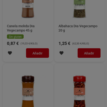
Canela molida Dia
Albahaca Dia Vegecampo
Vegecampo 45 g
20 g
Sin gluten
0,87 €
1,25 €
(19,33 €/KILO)
(62,50 €/KILO)
Añadir
Añadir