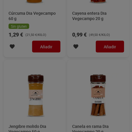
Cúrcuma Dia Vegecampo
Cayena entera Dia
60 g
Vegecampo 20 g
Sin gluten
1,29 €
0,99 €
(21,50 €/KILO)
(49,50 €/KILO)
Añadir
Añadir
Jengibre molido Dia
Canela en rama Dia
Vegecampo 50 g
Vegecampo 20 g