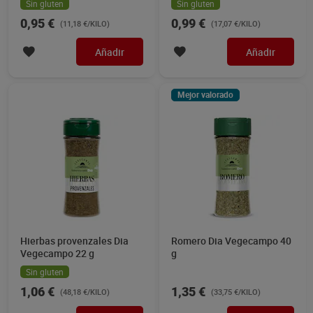
Sin gluten
Sin gluten
0,95 €
0,99 €
(11,18 €/KILO)
(17,07 €/KILO)
Añadir
Añadir
Mejor valorado
Hierbas provenzales Dia
Romero Dia Vegecampo 40
Vegecampo 22 g
g
Sin gluten
1,06 €
1,35 €
(48,18 €/KILO)
(33,75 €/KILO)