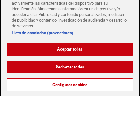
activamente las características del dispositivo para su
identificación. Almacenar la información en un dispositivo y/o
acceder a ella. Publicidad y contenido personalizados, medición
de publicidad y contenido, investigación de audiencia y desarrollo
de servicios.
Lista de asociados (proveedores)
Cilantro Dia Vegecampo 15
Pimentón dulce ahumado
g
Dia Vegecampo 75 g
Aceptar todas
1,85 €
1,30 €
(123,33 €/KILO)
(17,33 €/KILO)
Rechazar todas
Añadir
Añadir
Configurar cookies