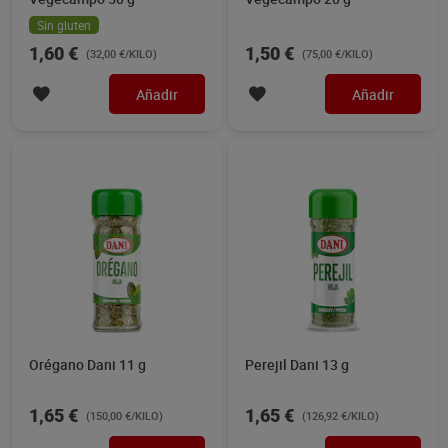
Sin gluten
1,60 €
1,50 €
(32,00 €/KILO)
(75,00 €/KILO)
Añadir
Añadir
Orégano Dani 11 g
Perejil Dani 13 g
1,65 €
1,65 €
(150,00 €/KILO)
(126,92 €/KILO)