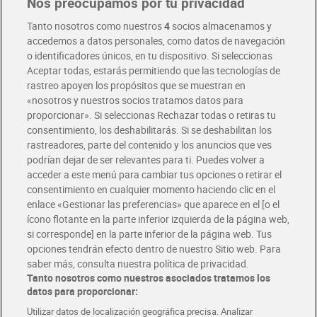
Nos preocupamos por tu privacidad
Tanto nosotros como nuestros
4
socios almacenamos y
accedemos a datos personales, como datos de navegación
o identificadores únicos, en tu dispositivo. Si seleccionas
Aceptar todas, estarás permitiendo que las tecnologías de
rastreo apoyen los propósitos que se muestran en
«nosotros y nuestros socios tratamos datos para
proporcionar». Si seleccionas Rechazar todas o retiras tu
consentimiento, los deshabilitarás. Si se deshabilitan los
rastreadores, parte del contenido y los anuncios que ves
Azafrán en hebras Safrina
Clavo Dani 30 g
podrían dejar de ser relevantes para ti. Puedes volver a
0.375 g
acceder a este menú para cambiar tus opciones o retirar el
1,89 €
1,55 €
consentimiento en cualquier momento haciendo clic en el
(5040,00 €/KILO)
(51,67 €/KILO)
enlace «Gestionar las preferencias» que aparece en el [o el
Añadir
Añadir
ícono flotante en la parte inferior izquierda de la página web,
si corresponde] en la parte inferior de la página web. Tus
opciones tendrán efecto dentro de nuestro Sitio web. Para
saber más, consulta nuestra política de privacidad.
Tanto nosotros como nuestros asociados tratamos los
datos para proporcionar:
Utilizar datos de localización geográfica precisa. Analizar