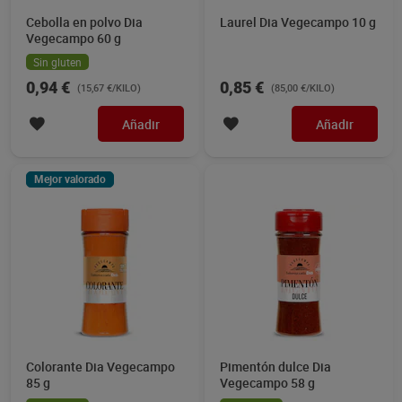
Cebolla en polvo Dia
Laurel Dia Vegecampo 10 g
Vegecampo 60 g
Sin gluten
0,94 €
0,85 €
(15,67 €/KILO)
(85,00 €/KILO)
Añadir
Añadir
Mejor valorado
Colorante Dia Vegecampo
Pimentón dulce Dia
85 g
Vegecampo 58 g