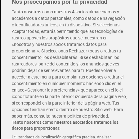
Nos preocupamos por tu privacidad
Pide hoy, recibe hoy
Entrega rápida y en la franja horaria que mejor te venga.
Tanto nosotros como nuestros
4
socios almacenamos y
accedemos a datos personales, como datos de navegación
o identificadores únicos, en tu dispositivo. Si seleccionas
Envío gratis por compras superiores a 100€
Aceptar todas, estarás permitiendo que las tecnologías de
Envío estandar por 4,99€
rastreo apoyen los propósitos que se muestran en
«nosotros y nuestros socios tratamos datos para
Glovo y Uber Eats
proporcionar». Si seleccionas Rechazar todas o retiras tu
Solicita tu factura de Glovo o Uber Eats
consentimiento, los deshabilitarás. Si se deshabilitan los
rastreadores, parte del contenido y los anuncios que ves
podrían dejar de ser relevantes para ti. Puedes volver a
Únete al CLUB Dia
acceder a este menú para cambiar tus opciones o retirar el
Disfruta las ventajas y ofertas exclusivas.
consentimiento en cualquier momento haciendo clic en el
Descárgate la APP Dia
enlace «Gestionar las preferencias» que aparece en el [o el
ícono flotante en la parte inferior izquierda de la página web,
Folletos y Tiendas
si corresponde] en la parte inferior de la página web. Tus
Descubre las mejores ofertas y busca tu tienda más cercana
opciones tendrán efecto dentro de nuestro Sitio web. Para
saber más, consulta nuestra política de privacidad.
Tanto nosotros como nuestros asociados tratamos los
Tarjeta MaX Dia
Te devuelve hasta 8€/mes de tus compras.
datos para proporcionar:
¡Solicita tu tarjeta de crédito aquí!
Utilizar datos de localización geográfica precisa. Analizar