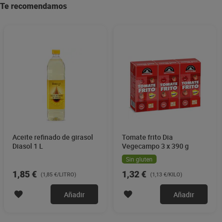
Te recomendamos
Aceite refinado de girasol
Tomate frito Dia
Diasol 1 L
Vegecampo 3 x 390 g
Sin gluten
1,85 €
1,32 €
(1,85 €/LITRO)
(1,13 €/KILO)
Añadir
Añadir