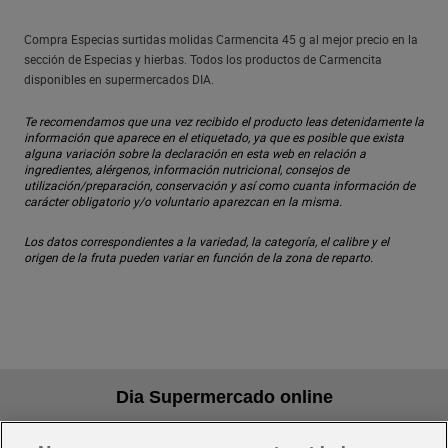
Compra Especias surtidas molidas Carmencita 45 g al mejor precio en la
sección de Especias y hierbas. Todos los productos de Carmencita
disponibles en supermercados DIA.
Te recomendamos que una vez recibido el producto leas detenidamente la
información que aparece en el etiquetado, ya que es posible que exista
alguna variación sobre la declaración en esta web en relación a
ingredientes, alérgenos, información nutricional, consejos de
utilización/preparación, conservación y así como cuanta información de
carácter obligatorio y/o voluntario aparezcan en la misma.
Los datos correspondientes a la variedad, la categoría, el calibre y el
origen de la fruta pueden variar en función de la zona de reparto.
Dia Supermercado online