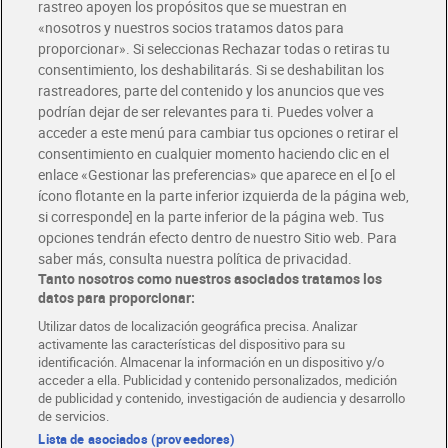
rastreo apoyen los propósitos que se muestran en
«nosotros y nuestros socios tratamos datos para
Glovo y Uber Eats
proporcionar». Si seleccionas Rechazar todas o retiras tu
Solicita tu factura de Glovo o Uber Eats
consentimiento, los deshabilitarás. Si se deshabilitan los
rastreadores, parte del contenido y los anuncios que ves
podrían dejar de ser relevantes para ti. Puedes volver a
Únete al CLUB Dia
acceder a este menú para cambiar tus opciones o retirar el
Disfruta las ventajas y ofertas exclusivas.
consentimiento en cualquier momento haciendo clic en el
Descárgate la APP Dia
enlace «Gestionar las preferencias» que aparece en el [o el
ícono flotante en la parte inferior izquierda de la página web,
Folletos y Tiendas
si corresponde] en la parte inferior de la página web. Tus
Descubre las mejores ofertas y busca tu tienda más cercana
opciones tendrán efecto dentro de nuestro Sitio web. Para
saber más, consulta nuestra política de privacidad.
Tanto nosotros como nuestros asociados tratamos los
Tarjeta MaX Dia
Te devuelve hasta 8€/mes de tus compras.
datos para proporcionar:
¡Solicita tu tarjeta de crédito aquí!
Utilizar datos de localización geográfica precisa. Analizar
activamente las características del dispositivo para su
RECETAS
COMER MEJOR CADA DIA
EMPLEO
identificación. Almacenar la información en un dispositivo y/o
acceder a ella. Publicidad y contenido personalizados, medición
COLABORA CON DIA
ABRE TU TIENDA
DIA CORPORATE
de publicidad y contenido, investigación de audiencia y desarrollo
de servicios.
Lista de asociados (proveedores)