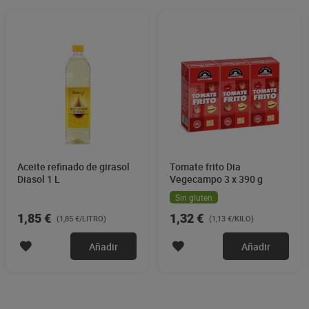
Aceite refinado de girasol
Tomate frito Dia
Diasol 1 L
Vegecampo 3 x 390 g
Sin gluten
1,85 €
1,32 €
(1,85 €/LITRO)
(1,13 €/KILO)
Añadir
Añadir