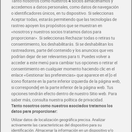
Tanto nosotros como nuestros
4
socios almacenamos y
accedemos a datos personales, como datos de navegación
o identificadores únicos, en tu dispositivo. Si seleccionas
Envío gratis por compras superiores a 100€
Aceptar todas, estarás permitiendo que las tecnologías de
Envío estandar por 4,99€
rastreo apoyen los propósitos que se muestran en
«nosotros y nuestros socios tratamos datos para
Glovo y Uber Eats
proporcionar». Si seleccionas Rechazar todas o retiras tu
Solicita tu factura de Glovo o Uber Eats
consentimiento, los deshabilitarás. Si se deshabilitan los
rastreadores, parte del contenido y los anuncios que ves
podrían dejar de ser relevantes para ti. Puedes volver a
Únete al CLUB Dia
acceder a este menú para cambiar tus opciones o retirar el
Disfruta las ventajas y ofertas exclusivas.
consentimiento en cualquier momento haciendo clic en el
Descárgate la APP Dia
enlace «Gestionar las preferencias» que aparece en el [o el
ícono flotante en la parte inferior izquierda de la página web,
Folletos y Tiendas
si corresponde] en la parte inferior de la página web. Tus
Descubre las mejores ofertas y busca tu tienda más cercana
opciones tendrán efecto dentro de nuestro Sitio web. Para
saber más, consulta nuestra política de privacidad.
Tanto nosotros como nuestros asociados tratamos los
Tarjeta MaX Dia
Te devuelve hasta 8€/mes de tus compras.
datos para proporcionar:
¡Solicita tu tarjeta de crédito aquí!
Utilizar datos de localización geográfica precisa. Analizar
activamente las características del dispositivo para su
RECETAS
COMER MEJOR CADA DIA
EMPLEO
identificación. Almacenar la información en un dispositivo y/o