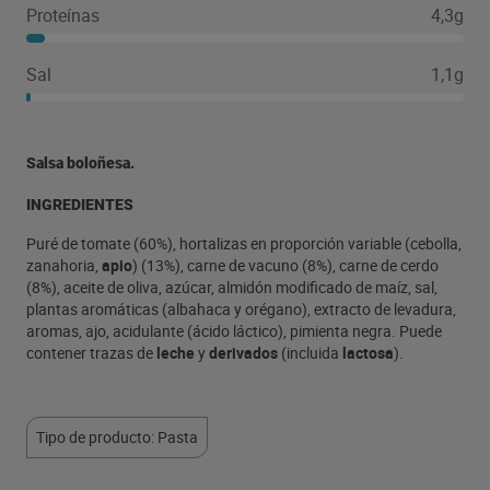
Proteínas
4,3g
Sal
1,1g
Salsa boloñesa.
INGREDIENTES
Puré de tomate (60%), hortalizas en proporción variable (cebolla,
zanahoria,
apio
) (13%), carne de vacuno (8%), carne de cerdo
(8%), aceite de oliva, azúcar, almidón modificado de maíz, sal,
plantas aromáticas (albahaca y orégano), extracto de levadura,
aromas, ajo, acidulante (ácido láctico), pimienta negra. Puede
contener trazas de
leche
y
derivados
(incluida
lactosa
).
Tipo de producto: Pasta