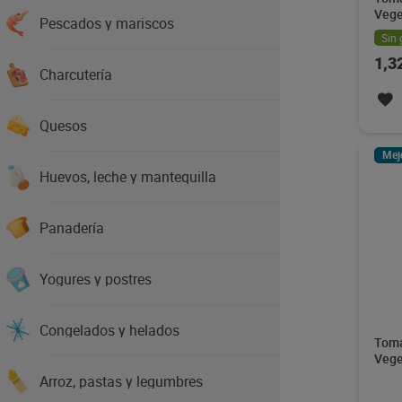
Vege
Pescados y mariscos
Sin 
1,3
Charcutería
Quesos
Mej
Huevos, leche y mantequilla
Panadería
Yogures y postres
Congelados y helados
Toma
Vege
Arroz, pastas y legumbres