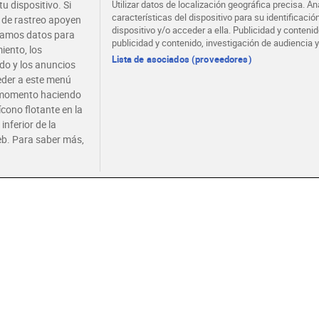
u dispositivo. Si
Utilizar datos de localización geográfica precisa. An
características del dispositivo para su identificaci
s de rastreo apoyen
a boloñesa Barilla 300
Tomate doble concentrado
Salsa a
dispositivo y/o acceder a ella. Publicidad y conten
atamos datos para
Hida 170 g
300 g
publicidad y contenido, investigación de audiencia y
iento, los
Lista de asociados (proveedores)
gluten
Sin gluten
ido y los anuncios
ceder a este menú
9 €
1,49 €
2,49 
(12,97 €/KILO)
(8,76 €/KILO)
r momento haciendo
Añadir
Añadir
ícono flotante en la
inferior de la
eb. Para saber más,
Novedad
te frito Solís 350 g
Pesto rojo Dia Salseo 185 g
Sofrito
verdura