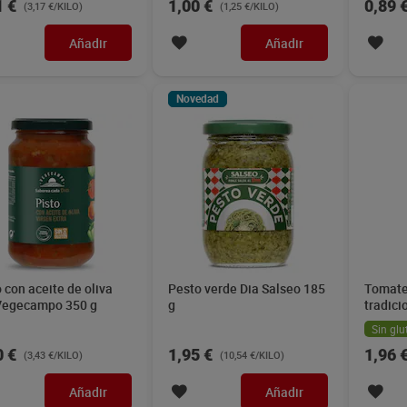
1 €
1,00 €
0,89 
(3,17 €/KILO)
(1,25 €/KILO)
Añadir
Añadir
Novedad
 con aceite de oliva
Pesto verde Dia Salseo 185
Tomate 
Vegecampo 350 g
g
tradic
550 g
Sin glu
0 €
1,95 €
1,96 
(3,43 €/KILO)
(10,54 €/KILO)
Añadir
Añadir