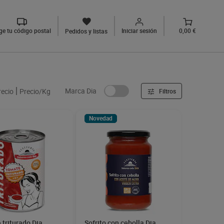
ige tu código postal
Iniciar sesión
0,00 €
Pedidos y listas
Marca Dia
recio
Precio/Kg
Filtros
Novedad
triturado Dia
Sofrito con cebolla Dia