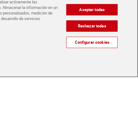
alizar activamente las
ón. Almacenar la información en un
Aceptar todas
matriciana Barilla
Salsa boloñesa Gallo 350 g
ido personalizados, medición de
 desarrollo de servicios.
Rechazar todas
Sin gluten
€
2,99 €
(8,30 €/KILO)
(8,54 €/KILO)
Configurar cookies
Añadir
Añadir
Novedad
 de tomate y
Salsa ricotta Dia Salseo
s Gallina Blanca
300 g