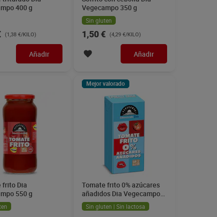
mpo 400 g
Vegecampo 350 g
Sin gluten
€
1,50 €
(1,38 €/KILO)
(4,29 €/KILO)
Añadir
Añadir
Mejor valorado
frito Dia
Tomate frito 0% azúcares
mpo 550 g
añadidos Dia Vegecampo
390 g
ten
Sin gluten | Sin lactosa