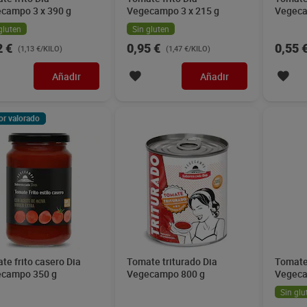
campo 3 x 390 g
Vegecampo 3 x 215 g
Vegeca
gluten
Sin gluten
2 €
0,95 €
0,55 
(1,13 €/KILO)
(1,47 €/KILO)
Añadir
Añadir
or valorado
te frito casero Dia
Tomate triturado Dia
Tomate 
campo 350 g
Vegecampo 800 g
Vegeca
Sin glu