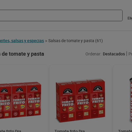
El
eites, salsas y especias
Salsas de tomate y pasta
(61)
>
 de tomate y pasta
Ordenar:
Destacados
P
te frito Dia
Tomate frito Dia
Tomate 