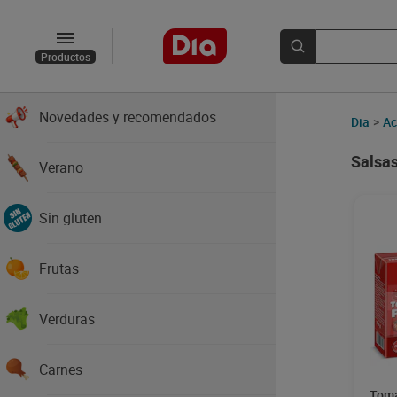
Productos
Novedades y recomendados
Dia
>
Ac
Salsas
Verano
Sin gluten
Frutas
Verduras
Carnes
Toma