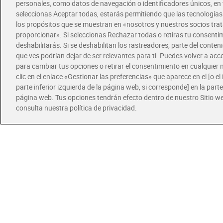
personales, como datos de navegación o identificadores únicos, en t
seleccionas Aceptar todas, estarás permitiendo que las tecnología
Sals
los propósitos que se muestran en «nosotros y nuestros socios tr
g
proporcionar». Si seleccionas Rechazar todas o retiras tu consentim
Sin 
deshabilitarás. Si se deshabilitan los rastreadores, parte del conten
que ves podrían dejar de ser relevantes para ti. Puedes volver a ac
3,8
para cambiar tus opciones o retirar el consentimiento en cualquie
clic en el enlace «Gestionar las preferencias» que aparece en el [o el 
parte inferior izquierda de la página web, si corresponde] en la parte 
página web. Tus opciones tendrán efecto dentro de nuestro Sitio w
consulta nuestra política de privacidad.
Ofertas
Toma