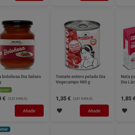
a boloñesa Dia Salseo
Tomate entero pelado Dia
Nata p
g
Vegecampo 480 g
Dia Lác
gluten
0 €
1,35 €
1,85 
(5,33 €/KILO)
(2,81 €/KILO)
Añadir
Añadir
edad