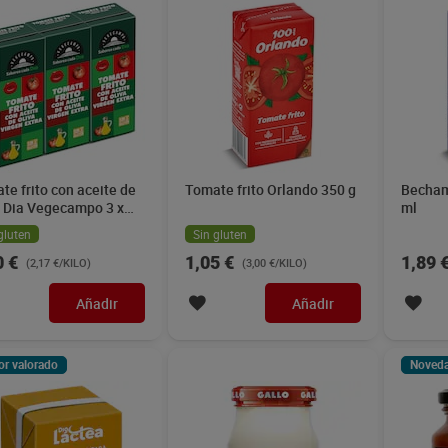
te frito con aceite de
Tomate frito Orlando 350 g
Becham
a Dia Vegecampo 3 x
ml
g
gluten
Sin gluten
0 €
1,05 €
1,89 
(2,17 €/KILO)
(3,00 €/KILO)
Añadir
Añadir
or valorado
Noved