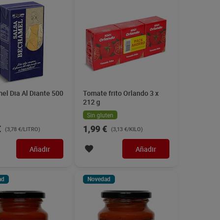
el Dia Al Diante 500
Tomate frito Orlando 3 x
212 g
Sin gluten
€
1,99 €
(3,78 €/LITRO)
(3,13 €/KILO)
Añadir
Añadir
ad
Novedad