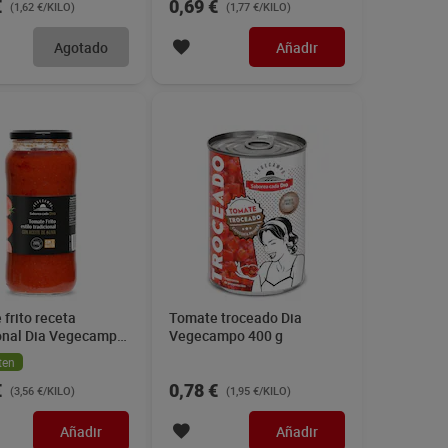
€
0,69 €
(1,62 €/KILO)
(1,77 €/KILO)
Agotado
Añadir
frito receta
Tomate troceado Dia
ional Dia Vegecampo
Vegecampo 400 g
ten
€
0,78 €
(3,56 €/KILO)
(1,95 €/KILO)
Añadir
Añadir