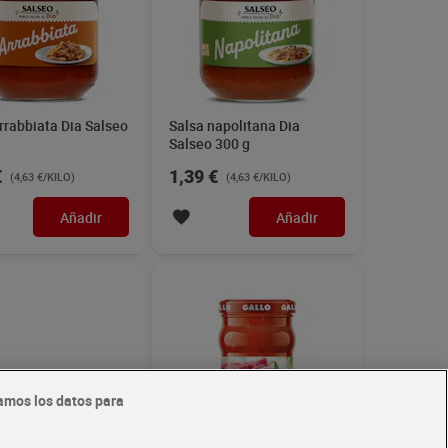
rrabbiata Dia Salseo
Salsa napolitana Dia
Salseo 300 g
€
1,39 €
(4,63 €/KILO)
(4,63 €/KILO)
Añadir
Añadir
amos los datos para