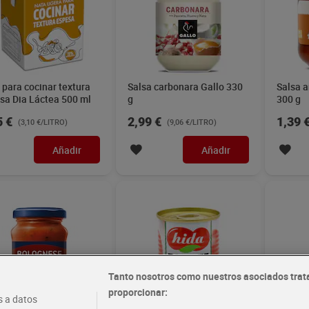
 para cocinar textura
Salsa carbonara Gallo 330
Salsa a
sa Dia Láctea 500 ml
g
300 g
5 €
2,99 €
1,39 
(3,10 €/LITRO)
(9,06 €/LITRO)
Añadir
Añadir
Tanto nosotros como nuestros asociados trat
proporcionar:
 a datos