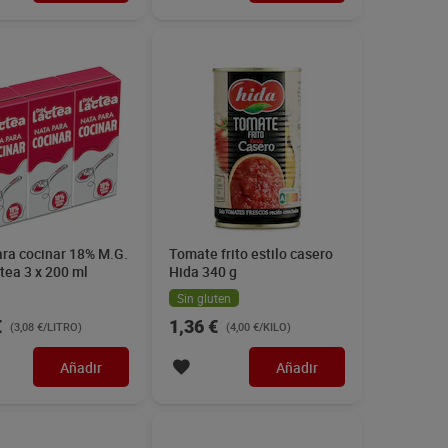
ara cocinar 18% M.G.
Tomate frito estilo casero
tea 3 x 200 ml
Hida 340 g
Sin gluten
€
1,36 €
(3,08 €/LITRO)
(4,00 €/KILO)
Añadir
Añadir