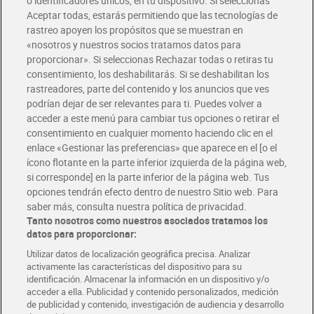
o identificadores únicos, en tu dispositivo. Si seleccionas
Envío gratis por compras superiores a 100€
Aceptar todas, estarás permitiendo que las tecnologías de
Envío estandar por 4,99€
rastreo apoyen los propósitos que se muestran en
«nosotros y nuestros socios tratamos datos para
Glovo y Uber Eats
proporcionar». Si seleccionas Rechazar todas o retiras tu
Solicita tu factura de Glovo o Uber Eats
consentimiento, los deshabilitarás. Si se deshabilitan los
rastreadores, parte del contenido y los anuncios que ves
podrían dejar de ser relevantes para ti. Puedes volver a
Únete al CLUB Dia
acceder a este menú para cambiar tus opciones o retirar el
Disfruta las ventajas y ofertas exclusivas.
consentimiento en cualquier momento haciendo clic en el
Descárgate la APP Dia
enlace «Gestionar las preferencias» que aparece en el [o el
ícono flotante en la parte inferior izquierda de la página web,
Folletos y Tiendas
si corresponde] en la parte inferior de la página web. Tus
Descubre las mejores ofertas y busca tu tienda más cercana
opciones tendrán efecto dentro de nuestro Sitio web. Para
saber más, consulta nuestra política de privacidad.
Tanto nosotros como nuestros asociados tratamos los
Tarjeta MaX Dia
Te devuelve hasta 8€/mes de tus compras.
datos para proporcionar:
¡Solicita tu tarjeta de crédito aquí!
Utilizar datos de localización geográfica precisa. Analizar
activamente las características del dispositivo para su
RECETAS
COMER MEJOR CADA DIA
EMPLEO
identificación. Almacenar la información en un dispositivo y/o
acceder a ella. Publicidad y contenido personalizados, medición
COLABORA CON DIA
ABRE TU TIENDA
DIA CORPORATE
de publicidad y contenido, investigación de audiencia y desarrollo