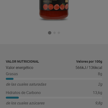
VALOR NUTRICIONAL
Valores por 100g
Valor energético
566kJ
/
136kcal
Grasas
8g
de las cuales saturadas
2g
Hidratos de Carbono
13,6g
de los cuales azúcares
9,8g