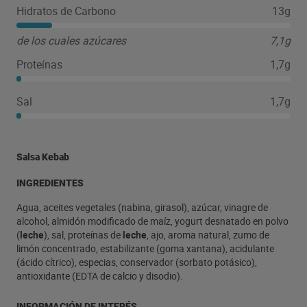
Hidratos de Carbono
13g
de los cuales azúcares
7,1g
Proteínas
1,7g
Sal
1,7g
Salsa Kebab
INGREDIENTES
Agua, aceites vegetales (nabina, girasol), azúcar, vinagre de
alcohol, almidón modificado de maíz, yogurt desnatado en polvo
(
leche
), sal, proteínas de
leche
, ajo, aroma natural, zumo de
limón concentrado, estabilizante (goma xantana), acidulante
(ácido cítrico), especias, conservador (sorbato potásico),
antioxidante (EDTA de calcio y disodio).
INFORMACIÓN DE INTERÉS