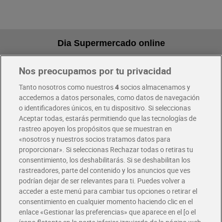
Dia Supermercado online
Nos preocupamos por tu privacidad
Pide hoy, recibe hoy
Entrega rápida y en la franja horaria que mejor te venga.
Tanto nosotros como nuestros
4
socios almacenamos y
accedemos a datos personales, como datos de navegación
o identificadores únicos, en tu dispositivo. Si seleccionas
Envío gratis por compras superiores a 100€
Aceptar todas, estarás permitiendo que las tecnologías de
Envío estandar por 4,99€
rastreo apoyen los propósitos que se muestran en
«nosotros y nuestros socios tratamos datos para
Glovo y Uber Eats
proporcionar». Si seleccionas Rechazar todas o retiras tu
Solicita tu factura de Glovo o Uber Eats
consentimiento, los deshabilitarás. Si se deshabilitan los
rastreadores, parte del contenido y los anuncios que ves
podrían dejar de ser relevantes para ti. Puedes volver a
Únete al CLUB Dia
acceder a este menú para cambiar tus opciones o retirar el
Disfruta las ventajas y ofertas exclusivas.
consentimiento en cualquier momento haciendo clic en el
Descárgate la APP Dia
enlace «Gestionar las preferencias» que aparece en el [o el