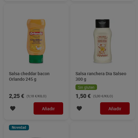
Salsa cheddar bacon
Salsa ranchera Dia Salseo
Orlando 245 g
300 g
Sin gluten
2,25 €
1,50 €
(9,18 €/KILO)
(5,00 €/KILO)
Añadir
Añadir
Novedad