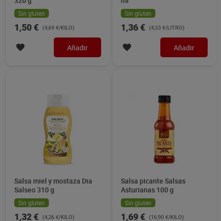
320 g
ml
Sin gluten
Sin gluten
1,50 €
1,36 €
(4,69 €/KILO)
(4,53 €/LITRO)
Añadir
Añadir
Salsa miel y mostaza Dia
Salsa picante Salsas
Salseo 310 g
Asturianas 100 g
Sin gluten
Sin gluten
1,32 €
1,69 €
(4,26 €/KILO)
(16,90 €/KILO)