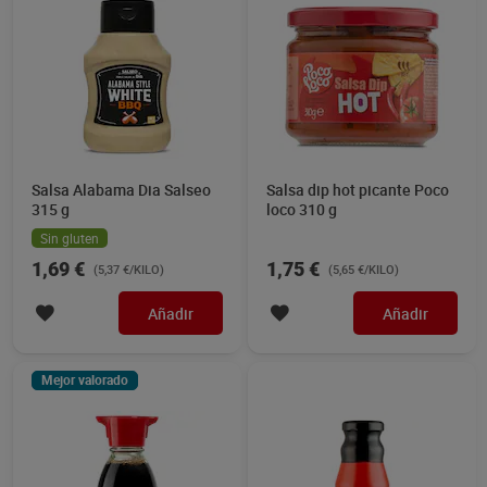
Salsa Alabama Dia Salseo
Salsa dip hot picante Poco
315 g
loco 310 g
Sin gluten
1,69 €
1,75 €
(5,37 €/KILO)
(5,65 €/KILO)
Añadir
Añadir
Mejor valorado