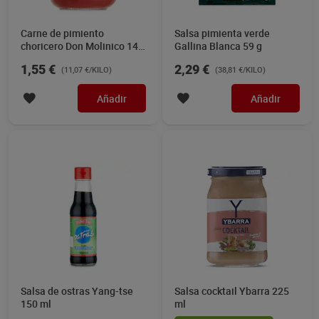
Carne de pimiento
Salsa pimienta verde
choricero Don Molinico 140
Gallina Blanca 59 g
g
1,55 €
2,29 €
(11,07 €/KILO)
(38,81 €/KILO)
Añadir
Añadir
Salsa de ostras Yang-tse
Salsa cocktail Ybarra 225
150 ml
ml