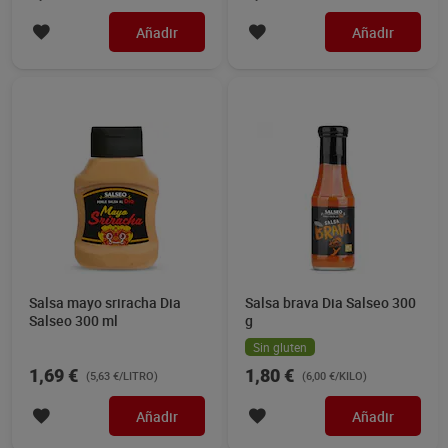
Añadir
Añadir
Salsa mayo sriracha Dia
Salsa brava Dia Salseo 300
Salseo 300 ml
g
Sin gluten
1,69 €
1,80 €
(5,63 €/LITRO)
(6,00 €/KILO)
Añadir
Añadir