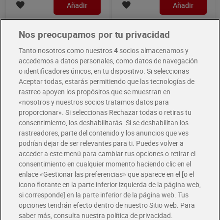
Añadir
Añadir
Nos preocupamos por tu privacidad
Tanto nosotros como nuestros
4
socios almacenamos y
accedemos a datos personales, como datos de navegación
o identificadores únicos, en tu dispositivo. Si seleccionas
Aceptar todas, estarás permitiendo que las tecnologías de
rastreo apoyen los propósitos que se muestran en
«nosotros y nuestros socios tratamos datos para
proporcionar». Si seleccionas Rechazar todas o retiras tu
consentimiento, los deshabilitarás. Si se deshabilitan los
rastreadores, parte del contenido y los anuncios que ves
Tabasco 60 ml
Alioli Ybarra 225 ml
podrían dejar de ser relevantes para ti. Puedes volver a
acceder a este menú para cambiar tus opciones o retirar el
Sin gluten | Sin lactosa
consentimiento en cualquier momento haciendo clic en el
4,05 €
2,05 €
enlace «Gestionar las preferencias» que aparece en el [o el
(67,50 €/LITRO)
(9,11 €/LITRO)
ícono flotante en la parte inferior izquierda de la página web,
Añadir
Añadir
si corresponde] en la parte inferior de la página web. Tus
opciones tendrán efecto dentro de nuestro Sitio web. Para
saber más, consulta nuestra política de privacidad.