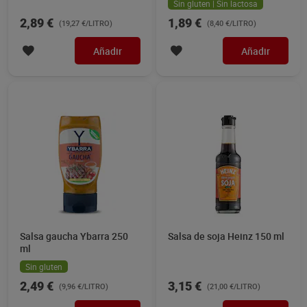
Sin gluten | Sin lactosa
2,89 €
1,89 €
(19,27 €/LITRO)
(8,40 €/LITRO)
Añadir
Añadir
Salsa gaucha Ybarra 250
Salsa de soja Heinz 150 ml
ml
Sin gluten
2,49 €
3,15 €
(9,96 €/LITRO)
(21,00 €/LITRO)