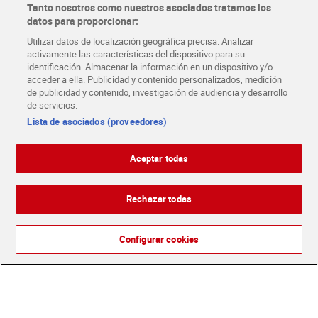
Tanto nosotros como nuestros asociados tratamos los
datos para proporcionar:
Utilizar datos de localización geográfica precisa. Analizar
activamente las características del dispositivo para su
identificación. Almacenar la información en un dispositivo y/o
acceder a ella. Publicidad y contenido personalizados, medición
de publicidad y contenido, investigación de audiencia y desarrollo
de servicios.
Lista de asociados (proveedores)
Salsa de queso Doritos 280
Salsa agridulce Maggi 355
Aceptar todas
g
g
2,99 €
2,39 €
(10,68 €/KILO)
(0,67 €/100 GR.)
Rechazar todas
Añadir
Añadir
Configurar cookies