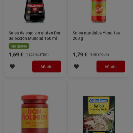
Salsa de soja sin gluten Dia
Salsa agridulce Yang-tse
Selección Mundial 150 ml
200 g
Sin gluten
1,69 €
1,79 €
(11,27 €/LITRO)
(8,95 €/KILO)
Añadir
Añadir