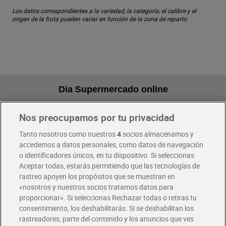
Los datos correspondientes a la variedad, la categoría, el calibre y el
origen de la fruta pueden variar en función de la zona de reparto.
Dia Supermercado online
Nos preocupamos por tu privacidad
Pide hoy, recibe hoy
Entrega rápida y en la franja horaria que mejor te venga.
Tanto nosotros como nuestros
4
socios almacenamos y
accedemos a datos personales, como datos de navegación
o identificadores únicos, en tu dispositivo. Si seleccionas
Envío gratis por compras superiores a 100€
Aceptar todas, estarás permitiendo que las tecnologías de
Envío estandar por 4,99€
rastreo apoyen los propósitos que se muestran en
«nosotros y nuestros socios tratamos datos para
Glovo y Uber Eats
proporcionar». Si seleccionas Rechazar todas o retiras tu
Solicita tu factura de Glovo o Uber Eats
consentimiento, los deshabilitarás. Si se deshabilitan los
rastreadores, parte del contenido y los anuncios que ves