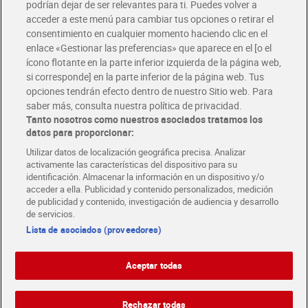
podrían dejar de ser relevantes para ti. Puedes volver a
Únete al CLUB Dia
acceder a este menú para cambiar tus opciones o retirar el
Disfruta las ventajas y ofertas exclusivas.
consentimiento en cualquier momento haciendo clic en el
Descárgate la APP Dia
enlace «Gestionar las preferencias» que aparece en el [o el
ícono flotante en la parte inferior izquierda de la página web,
Folletos y Tiendas
si corresponde] en la parte inferior de la página web. Tus
Descubre las mejores ofertas y busca tu tienda más cercana
opciones tendrán efecto dentro de nuestro Sitio web. Para
saber más, consulta nuestra política de privacidad.
Tanto nosotros como nuestros asociados tratamos los
Tarjeta MaX Dia
Te devuelve hasta 8€/mes de tus compras.
datos para proporcionar:
¡Solicita tu tarjeta de crédito aquí!
Utilizar datos de localización geográfica precisa. Analizar
activamente las características del dispositivo para su
RECETAS
COMER MEJOR CADA DIA
EMPLEO
identificación. Almacenar la información en un dispositivo y/o
acceder a ella. Publicidad y contenido personalizados, medición
COLABORA CON DIA
ABRE TU TIENDA
DIA CORPORATE
de publicidad y contenido, investigación de audiencia y desarrollo
de servicios.
Lista de asociados (proveedores)
Aceptar todas
Atención al cliente
Español
Español
Català
Rechazar todas