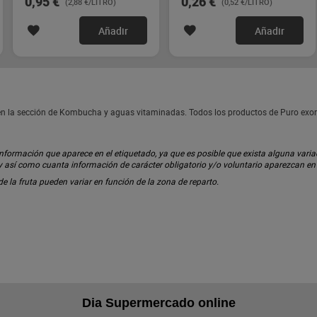
0,95 €
0,26 €
(2,88 €/LITRO)
(0,52 €/LITRO)
Añadir
Añadir
n la sección de Kombucha y aguas vitaminadas. Todos los productos de Puro exo
ormación que aparece en el etiquetado, ya que es posible que exista alguna variaci
 y así como cuanta información de carácter obligatorio y/o voluntario aparezcan e
 de la fruta pueden variar en función de la zona de reparto.
Dia Supermercado online