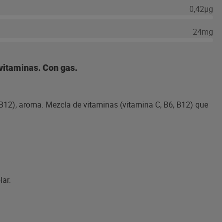
0,42µg
24mg
vitaminas. Con gas.
B12), aroma. Mezcla de vitaminas (vitamina C, B6, B12) que
lar.