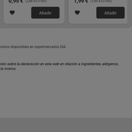
0,95 €
1,99 €
(2,88 €/LITRO)
(1,00 €/LITRO)
Añadir
Añadir
rcismo disponibles en supermercados DIA.
ón sobre la declaración en esta web en relación a ingredientes, alérgenos,
n la misma.