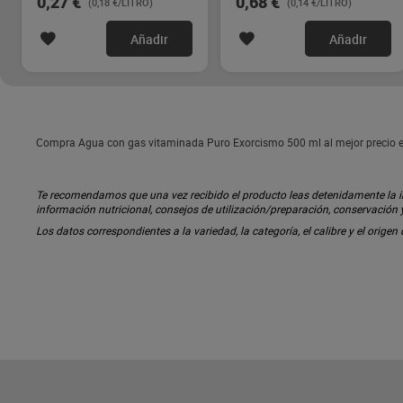
0,27 €
0,68 €
(0,18 €/LITRO)
(0,14 €/LITRO)
Añadir
Añadir
Compra Agua con gas vitaminada Puro Exorcismo 500 ml al mejor precio e
Te recomendamos que una vez recibido el producto leas detenidamente la inf
información nutricional, consejos de utilización/preparación, conservación
Los datos correspondientes a la variedad, la categoría, el calibre y el origen