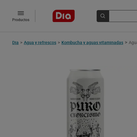
Productos
>
Dia
>
Agua y refrescos
>
Kombucha y aguas vitaminadas