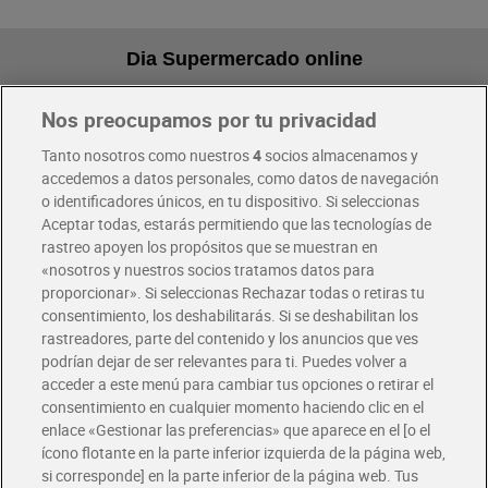
Dia Supermercado online
Nos preocupamos por tu privacidad
Pide hoy, recibe hoy
Entrega rápida y en la franja horaria que mejor te venga.
Tanto nosotros como nuestros
4
socios almacenamos y
accedemos a datos personales, como datos de navegación
o identificadores únicos, en tu dispositivo. Si seleccionas
Envío gratis por compras superiores a 100€
Aceptar todas, estarás permitiendo que las tecnologías de
Envío estandar por 4,99€
rastreo apoyen los propósitos que se muestran en
«nosotros y nuestros socios tratamos datos para
Glovo y Uber Eats
proporcionar». Si seleccionas Rechazar todas o retiras tu
Solicita tu factura de Glovo o Uber Eats
consentimiento, los deshabilitarás. Si se deshabilitan los
rastreadores, parte del contenido y los anuncios que ves
podrían dejar de ser relevantes para ti. Puedes volver a
Únete al CLUB Dia
acceder a este menú para cambiar tus opciones o retirar el
Disfruta las ventajas y ofertas exclusivas.
consentimiento en cualquier momento haciendo clic en el
Descárgate la APP Dia
enlace «Gestionar las preferencias» que aparece en el [o el
ícono flotante en la parte inferior izquierda de la página web,
Folletos y Tiendas
si corresponde] en la parte inferior de la página web. Tus
Descubre las mejores ofertas y busca tu tienda más cercana