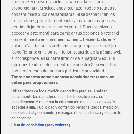
«nosotros y nuestros socios tratamos datos para
Glovo y Uber Eats
proporcionar». Si seleccionas Rechazar todas o retiras tu
Solicita tu factura de Glovo o Uber Eats
consentimiento, los deshabilitarás. Si se deshabilitan los
rastreadores, parte del contenido y los anuncios que ves
podrían dejar de ser relevantes para ti. Puedes volver a
Únete al CLUB Dia
acceder a este menú para cambiar tus opciones o retirar el
Disfruta las ventajas y ofertas exclusivas.
consentimiento en cualquier momento haciendo clic en el
Descárgate la APP Dia
enlace «Gestionar las preferencias» que aparece en el [o el
ícono flotante en la parte inferior izquierda de la página web,
Folletos y Tiendas
si corresponde] en la parte inferior de la página web. Tus
Descubre las mejores ofertas y busca tu tienda más cercana
opciones tendrán efecto dentro de nuestro Sitio web. Para
saber más, consulta nuestra política de privacidad.
Tanto nosotros como nuestros asociados tratamos los
Tarjeta MaX Dia
Te devuelve hasta 8€/mes de tus compras.
datos para proporcionar:
¡Solicita tu tarjeta de crédito aquí!
Utilizar datos de localización geográfica precisa. Analizar
activamente las características del dispositivo para su
RECETAS
COMER MEJOR CADA DIA
EMPLEO
identificación. Almacenar la información en un dispositivo y/o
acceder a ella. Publicidad y contenido personalizados, medición
COLABORA CON DIA
ABRE TU TIENDA
DIA CORPORATE
de publicidad y contenido, investigación de audiencia y desarrollo
de servicios.
Lista de asociados (proveedores)