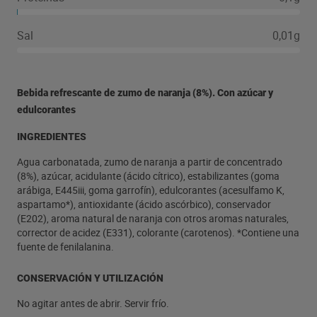
Sal
0,01g
Bebida refrescante de zumo de naranja (8%). Con azúcar y
edulcorantes
INGREDIENTES
Agua carbonatada, zumo de naranja a partir de concentrado
(8%), azúcar, acidulante (ácido cítrico), estabilizantes (goma
arábiga, E445iii, goma garrofín), edulcorantes (acesulfamo K,
aspartamo*), antioxidante (ácido ascórbico), conservador
(E202), aroma natural de naranja con otros aromas naturales,
corrector de acidez (E331), colorante (carotenos). *Contiene una
fuente de fenilalanina.
CONSERVACIÓN Y UTILIZACIÓN
No agitar antes de abrir. Servir frío.