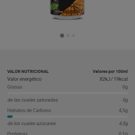
VALOR NUTRICIONAL
Valores por 100ml
Valor energético
82kJ
/
19kcal
Grasas
0g
de las cuales saturadas
0g
Hidratos de Carbono
4,5g
de los cuales azúcares
4,5g
Proteínas
0,1g