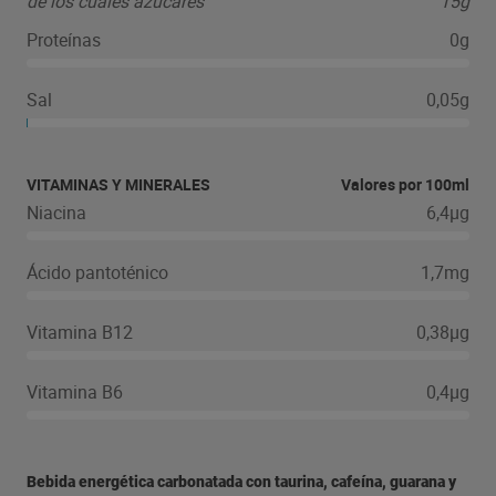
de los cuales azúcares
15g
Proteínas
0g
Sal
0,05g
VITAMINAS Y MINERALES
Valores por 100ml
Niacina
6,4µg
Ácido pantoténico
1,7mg
Vitamina B12
0,38µg
Vitamina B6
0,4µg
Bebida energética carbonatada con taurina, cafeína, guarana y