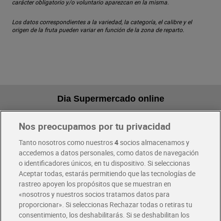
carácter obligatorio y/o voluntario aparezcan en la misma.
Los datos correspondientes a la variedad, la categoría, el calibre y el
origen de la fruta pueden variar en función de la zona de reparto.
Dia Supermercado online
Nos preocupamos por tu privacidad
Pide hoy, recibe hoy
Entrega rápida y en la franja horaria que mejor te venga.
Tanto nosotros como nuestros
4
socios almacenamos y
accedemos a datos personales, como datos de navegación
o identificadores únicos, en tu dispositivo. Si seleccionas
Envío gratis por compras superiores a 100€
Aceptar todas, estarás permitiendo que las tecnologías de
Envío estandar por 4,99€
rastreo apoyen los propósitos que se muestran en
«nosotros y nuestros socios tratamos datos para
Glovo y Uber Eats
proporcionar». Si seleccionas Rechazar todas o retiras tu
Solicita tu factura de Glovo o Uber Eats
consentimiento, los deshabilitarás. Si se deshabilitan los