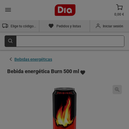
0,00 €
Elige tu código postal
Pedidos y listas
Iniciar sesión
Bebidas energéticas
Bebida energética Burn 500 ml