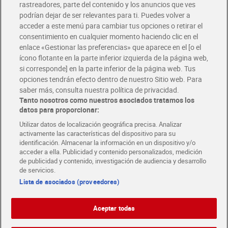
rastreadores, parte del contenido y los anuncios que ves
podrían dejar de ser relevantes para ti. Puedes volver a
Únete al CLUB Dia
acceder a este menú para cambiar tus opciones o retirar el
Disfruta las ventajas y ofertas exclusivas.
consentimiento en cualquier momento haciendo clic en el
Descárgate la APP Dia
enlace «Gestionar las preferencias» que aparece en el [o el
ícono flotante en la parte inferior izquierda de la página web,
Folletos y Tiendas
si corresponde] en la parte inferior de la página web. Tus
Descubre las mejores ofertas y busca tu tienda más cercana
opciones tendrán efecto dentro de nuestro Sitio web. Para
saber más, consulta nuestra política de privacidad.
Tanto nosotros como nuestros asociados tratamos los
Tarjeta MaX Dia
Te devuelve hasta 8€/mes de tus compras.
datos para proporcionar:
¡Solicita tu tarjeta de crédito aquí!
Utilizar datos de localización geográfica precisa. Analizar
activamente las características del dispositivo para su
RECETAS
COMER MEJOR CADA DIA
EMPLEO
identificación. Almacenar la información en un dispositivo y/o
acceder a ella. Publicidad y contenido personalizados, medición
COLABORA CON DIA
ABRE TU TIENDA
DIA CORPORATE
de publicidad y contenido, investigación de audiencia y desarrollo
de servicios.
Lista de asociados (proveedores)
Aceptar todas
Atención al cliente
Español
Español