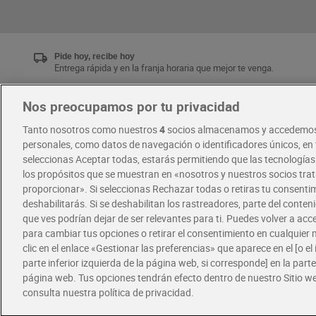
Pide hoy, recibe hoy
Entrega rápida y en la franja horaria que mejor te venga.
Nos preocupamos por tu privacidad
Únete al CLUB Dia
Tanto nosotros como nuestros
4
socios almacenamos y accedemos
Disfruta las ventajas y ofertas exclusivas.
personales, como datos de navegación o identificadores únicos, en t
Descárgate la APP Dia
seleccionas Aceptar todas, estarás permitiendo que las tecnología
los propósitos que se muestran en «nosotros y nuestros socios tr
proporcionar». Si seleccionas Rechazar todas o retiras tu consentim
·
·
RECETAS
COMER MEJOR CADA DIA
deshabilitarás. Si se deshabilitan los rastreadores, parte del conten
que ves podrían dejar de ser relevantes para ti. Puedes volver a ac
para cambiar tus opciones o retirar el consentimiento en cualquie
clic en el enlace «Gestionar las preferencias» que aparece en el [o el 
parte inferior izquierda de la página web, si corresponde] en la parte 
página web. Tus opciones tendrán efecto dentro de nuestro Sitio w
consulta nuestra política de privacidad.
Política de privacidad
Política de cookies
A