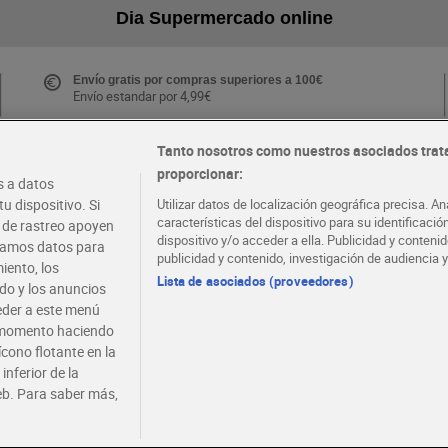
Dia Supermercado online
Envío gratis por compras superiores a 100€
Envío estandar por 4,99€
Tanto nosotros como nuestros asociados trat
proporcionar:
Folletos y Tiendas
 a datos
Descubre las mejores ofertas y busca tu tienda más
u dispositivo. Si
Utilizar datos de localización geográfica precisa. An
cercana
características del dispositivo para su identificaci
s de rastreo apoyen
dispositivo y/o acceder a ella. Publicidad y conten
atamos datos para
publicidad y contenido, investigación de audiencia y
iento, los
·
·
EMPLEO
COLABORA CON DIA
Lista de asociados (proveedores)
ido y los anuncios
ceder a este menú
r momento haciendo
ícono flotante en la
inferior de la
eb. Para saber más,
viso legal
Condiciones de compra