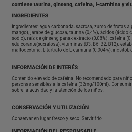
contiene taurina, ginseng, cafeína, l-carnitina y 
INGREDIENTES
Ingredientes: agua carbonada, sacrosa, zumo de frutas a
mango), jarabe de glucosa, taurina (0,4%), ácidos (ácido cí
sodio), raíz de ginseng panax extracto (0,08%), cafeína (0
edulcorante(sucralosa), vitaminas (B3, B6, B2, B12), estabi
maltodextrina, L-tartrato de L-carnitina (0,004%), inositol,
INFORMACIÓN DE INTERÉS
Contenido elevado de cafeína: No recomendado para niños
personas sensibles a la cafeína (32mg/100ml). Consumir
sobre la actividad y la atención de los niños.
CONSERVACIÓN Y UTILIZACIÓN
Conservar en lugar fresco y seco. Servir frío
INFORMACIÓN DEL RESPONSABLE