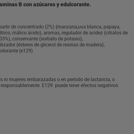
vitaminas B con azúcares y edulcorante.
 partir de concentrado (2%) (manzana,uva blanca, papaya,
trico, málico ácido), aromas, regulador de acidez (citratos de
,03%), conservante (sorbato de potasio),
lizador (ésteres de glicerol de resinas de madera),
 colorante (e129).
 ni mujeres embarazadas o en período de lactancia, o
 responsablemente. E129: puede tener efectos negativos