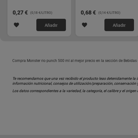
0,27 €
0,68 €
(0,18 €/LITRO)
(0,14 €/LITRO)
Añadir
Añadir
Compra Monster rio punch 500 ml al mejor precio en la sección de Bebidas
Te recomendamos que una vez recibido el producto leas detenidamente la inf
información nutricional, consejos de utilización/preparación, conservación
Los datos correspondientes a la variedad, la categoría, el calibre y el origen