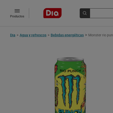
Productos
>
Dia
>
Agua y refrescos
>
Bebidas energéticas
Monster rio pu