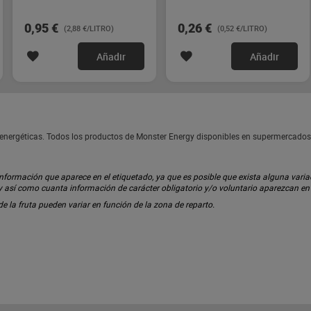
0,95 €
0,26 €
(2,88 €/LITRO)
(0,52 €/LITRO)
Añadir
Añadir
 energéticas. Todos los productos de Monster Energy disponibles en supermercados
ormación que aparece en el etiquetado, ya que es posible que exista alguna variaci
 y así como cuanta información de carácter obligatorio y/o voluntario aparezcan e
 de la fruta pueden variar en función de la zona de reparto.