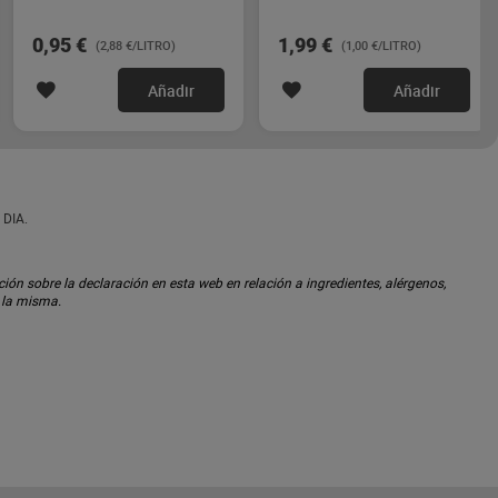
0,95 €
1,99 €
(2,88 €/LITRO)
(1,00 €/LITRO)
Añadir
Añadir
 DIA.
ón sobre la declaración en esta web en relación a ingredientes, alérgenos,
n la misma.