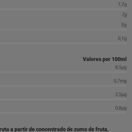
7,7g
7g
0g
0,1g
Valores por 100ml
8,5µg
0,7mg
2,5µg
0,8µg
uta a partir de concentrado de zumo de fruta,