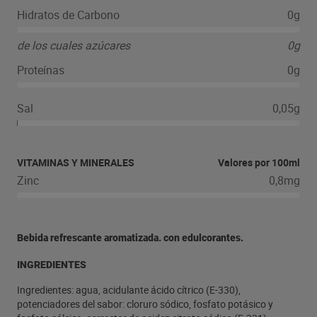
Hidratos de Carbono
0g
de los cuales azúcares
0g
Proteínas
0g
Sal
0,05g
VITAMINAS Y MINERALES
Valores por 100ml
Zinc
0,8mg
Bebida refrescante aromatizada. con edulcorantes.
INGREDIENTES
Ingredientes: agua, acidulante ácido cítrico (E-330),
potenciadores del sabor: cloruro sódico, fosfato potásico y