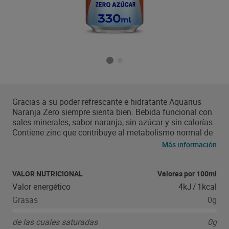
Gracias a su poder refrescante e hidratante Aquarius
Naranja Zero siempre sienta bien. Bebida funcional con
sales minerales, sabor naranja, sin azúcar y sin calorías.
Contiene zinc que contribuye al metabolismo normal de
los hidratos de carbono. Tómala bien fría, con hielo y
Más información
una rodaja de naranja para disfrutar aún más de su
sabor. Envase 100% reciclable.
VALOR NUTRICIONAL
Valores por 100ml
Valor energético
4kJ
/
1kcal
Grasas
0g
de las cuales saturadas
0g