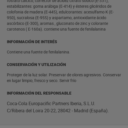
fosfato cálcico, corrector de acidez citrato sódico (E-331),
estabilizantes: goma arábiga (E-414) y ésteres glicéridos de
colofonia de madera (E-445), edulcorantes: acesulfamo K (E-
950), sucralosa (E-955) y aspartamo, antioxidante ácido
ascórbico (E-300), aromas , gluconato de zinc y colorante
carotenos ( E-160a). contiene una fuente de fenilalanina
INFORMACIÓN DE INTERÉS
Contiene una fuente de fenilalanina.
CONSERVACIÓN Y UTILIZACIÓN
Proteger de la luz solar. Preservar de olores agresivos. Conservar
en lugar limpio, fresco y seco. Servir frío
INFORMACIÓN DEL RESPONSABLE
Coca-Cola Europacific Partners Iberia, S.L.U.
C/Ribera del Loira 20-22, 28042 - Madrid (España).