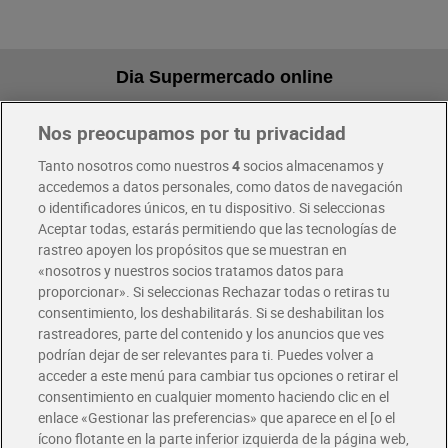
Dia Supermercado online
Nos preocupamos por tu privacidad
Pide hoy, recibe hoy
Entrega rápida y en la franja horaria que mejor te venga.
Tanto nosotros como nuestros
4
socios almacenamos y
accedemos a datos personales, como datos de navegación
o identificadores únicos, en tu dispositivo. Si seleccionas
Envío gratis por compras superiores a 100€
Aceptar todas, estarás permitiendo que las tecnologías de
Envío estandar por 4,99€
rastreo apoyen los propósitos que se muestran en
«nosotros y nuestros socios tratamos datos para
Glovo y Uber Eats
proporcionar». Si seleccionas Rechazar todas o retiras tu
Solicita tu factura de Glovo o Uber Eats
consentimiento, los deshabilitarás. Si se deshabilitan los
rastreadores, parte del contenido y los anuncios que ves
podrían dejar de ser relevantes para ti. Puedes volver a
Únete al CLUB Dia
acceder a este menú para cambiar tus opciones o retirar el
Disfruta las ventajas y ofertas exclusivas.
consentimiento en cualquier momento haciendo clic en el
Descárgate la APP Dia
enlace «Gestionar las preferencias» que aparece en el [o el
ícono flotante en la parte inferior izquierda de la página web,
Folletos y Tiendas