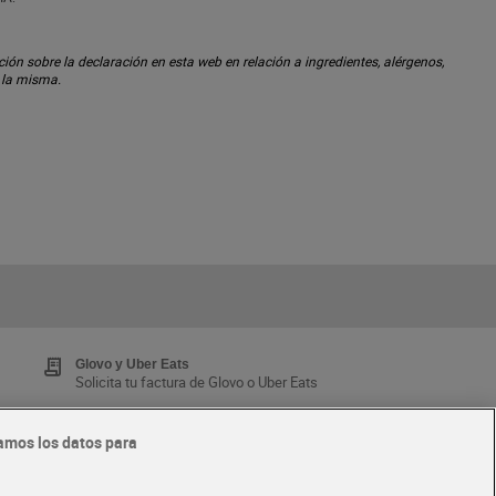
ón sobre la declaración en esta web en relación a ingredientes, alérgenos,
n la misma.
Glovo y Uber Eats
Solicita tu factura de Glovo o Uber Eats
amos los datos para
Tarjeta MaX Dia
Te devuelve hasta 8€/mes de tus compras.