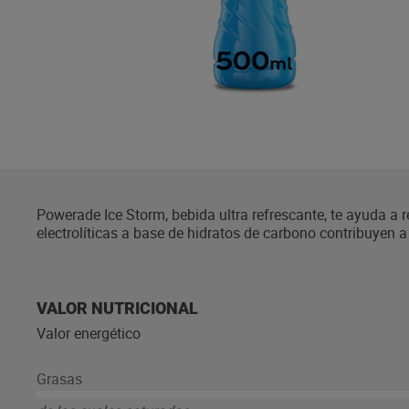
Powerade Ice Storm, bebida ultra refrescante, te ayuda a 
electrolíticas a base de hidratos de carbono contribuyen a 
una resistencia prolongada. Su práctica botella de 500 m
facilita su consumo durante y después tus actividades de
reciclado y 100% reciclable.
VALOR NUTRICIONAL
Valor energético
Grasas