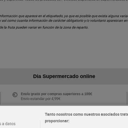
ormación que aparece en el etiquetado, ya que es posible que exista alguna variaci
 y así como cuanta información de carácter obligatorio y/o voluntario aparezcan e
 de la fruta pueden variar en función de la zona de reparto.
Dia Supermercado online
Envío gratis por compras superiores a 100€
Envío estandar por 4,99€
Tanto nosotros como nuestros asociados trat
proporcionar:
Folletos y Tiendas
 a datos
Descubre las mejores ofertas y busca tu tienda más