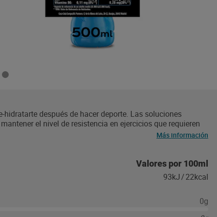
re-hidratarte después de hacer deporte. Las soluciones
mantener el nivel de resistencia en ejercicios que requieren
l. cuenta con un diseño ergonómico y tapón push&pull, que
Más información
portivas. Tómalo bien frío. Envase con 25% de material
Valores por 100ml
93kJ
/
22kcal
0g