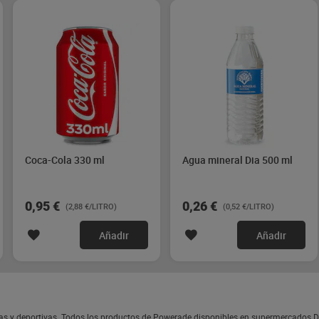
Coca-Cola 330 ml
Agua mineral Dia 500 ml
0,95 €
0,26 €
(2,88 €/LITRO)
(0,52 €/LITRO)
Añadir
Añadir
as y deportivas. Todos los productos de Powerade disponibles en supermercados D