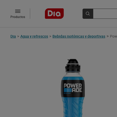
Productos
>
Dia
>
Agua y refrescos
>
Bebidas isotónicas y deportivas
Pow