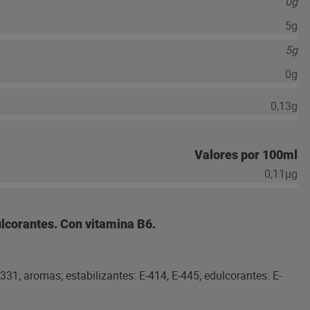
0g
5g
5g
0g
0,13g
Valores por 100ml
0,11µg
lcorantes. Con vitamina B6.
-331; aromas; estabilizantes: E-414, E-445; edulcorantes: E-