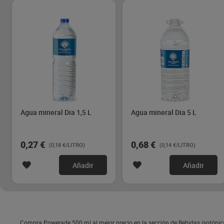
Agua mineral Dia 1,5 L
Agua mineral Dia 5 L
0,27 €
0,68 €
(0,18 €/LITRO)
(0,14 €/LITRO)
Añadir
Añadir
Compra Powerade 500 ml al mejor precio en la sección de Bebidas isotónic