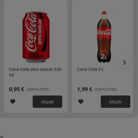
Coca-Cola zero azúcar 330
Coca-Cola 2 L
ml
0,95 €
1,99 €
(2,88 €/LITRO)
(1,00 €/LITRO)
Añadir
Añadir
IA.