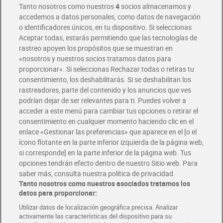
Tanto nosotros como nuestros
4
socios almacenamos y
accedemos a datos personales, como datos de navegación
o identificadores únicos, en tu dispositivo. Si seleccionas
Envío gratis por compras superiores a 100€
Aceptar todas, estarás permitiendo que las tecnologías de
Envío estandar por 4,99€
rastreo apoyen los propósitos que se muestran en
«nosotros y nuestros socios tratamos datos para
Glovo y Uber Eats
proporcionar». Si seleccionas Rechazar todas o retiras tu
Solicita tu factura de Glovo o Uber Eats
consentimiento, los deshabilitarás. Si se deshabilitan los
rastreadores, parte del contenido y los anuncios que ves
podrían dejar de ser relevantes para ti. Puedes volver a
Únete al CLUB Dia
acceder a este menú para cambiar tus opciones o retirar el
Disfruta las ventajas y ofertas exclusivas.
consentimiento en cualquier momento haciendo clic en el
Descárgate la APP Dia
enlace «Gestionar las preferencias» que aparece en el [o el
ícono flotante en la parte inferior izquierda de la página web,
Folletos y Tiendas
si corresponde] en la parte inferior de la página web. Tus
Descubre las mejores ofertas y busca tu tienda más cercana
opciones tendrán efecto dentro de nuestro Sitio web. Para
saber más, consulta nuestra política de privacidad.
Tanto nosotros como nuestros asociados tratamos los
Tarjeta MaX Dia
Te devuelve hasta 8€/mes de tus compras.
datos para proporcionar:
¡Solicita tu tarjeta de crédito aquí!
Utilizar datos de localización geográfica precisa. Analizar
activamente las características del dispositivo para su
RECETAS
COMER MEJOR CADA DIA
EMPLEO