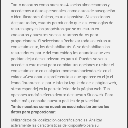
Entrega rápida y en la franja horaria que mejor te venga.
Tanto nosotros como nuestros
4
socios almacenamos y
accedemos a datos personales, como datos de navegación
o identificadores únicos, en tu dispositivo. Si seleccionas
Envío gratis por compras superiores a 100€
Aceptar todas, estarás permitiendo que las tecnologías de
Envío estandar por 4,99€
rastreo apoyen los propósitos que se muestran en
«nosotros y nuestros socios tratamos datos para
Glovo y Uber Eats
proporcionar». Si seleccionas Rechazar todas o retiras tu
Solicita tu factura de Glovo o Uber Eats
consentimiento, los deshabilitarás. Si se deshabilitan los
rastreadores, parte del contenido y los anuncios que ves
podrían dejar de ser relevantes para ti. Puedes volver a
Únete al CLUB Dia
acceder a este menú para cambiar tus opciones o retirar el
Disfruta las ventajas y ofertas exclusivas.
consentimiento en cualquier momento haciendo clic en el
Descárgate la APP Dia
enlace «Gestionar las preferencias» que aparece en el [o el
ícono flotante en la parte inferior izquierda de la página web,
Folletos y Tiendas
si corresponde] en la parte inferior de la página web. Tus
Descubre las mejores ofertas y busca tu tienda más cercana
opciones tendrán efecto dentro de nuestro Sitio web. Para
saber más, consulta nuestra política de privacidad.
Tanto nosotros como nuestros asociados tratamos los
Tarjeta MaX Dia
Te devuelve hasta 8€/mes de tus compras.
datos para proporcionar:
¡Solicita tu tarjeta de crédito aquí!
Utilizar datos de localización geográfica precisa. Analizar
activamente las características del dispositivo para su
RECETAS
COMER MEJOR CADA DIA
EMPLEO