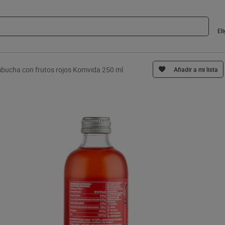
El
bucha con frutos rojos Komvida 250 ml
Añadir a mi lista