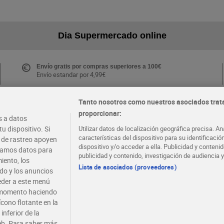
Dia Supermercado online
Envío gratis por compras superiores a 100€
Envío estandar por 4,99€
Tanto nosotros como nuestros asociados trat
proporcionar:
Folletos y Tiendas
 a datos
Descubre las mejores ofertas y busca tu tienda más
u dispositivo. Si
Utilizar datos de localización geográfica precisa. An
cercana
características del dispositivo para su identificaci
s de rastreo apoyen
dispositivo y/o acceder a ella. Publicidad y conten
atamos datos para
publicidad y contenido, investigación de audiencia y
iento, los
·
·
EMPLEO
COLABORA CON DIA
Lista de asociados (proveedores)
ido y los anuncios
ceder a este menú
r momento haciendo
ícono flotante en la
inferior de la
eb. Para saber más,