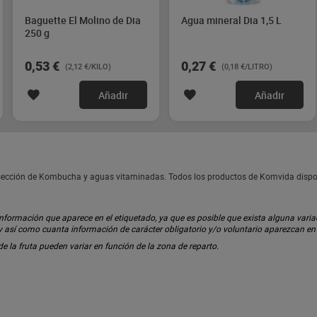
Baguette El Molino de Dia
Agua mineral Dia 1,5 L
250 g
0,53 €
0,27 €
(2,12 €/KILO)
(0,18 €/LITRO)
Añadir
Añadir
sección de Kombucha y aguas vitaminadas. Todos los productos de Komvida dispo
ormación que aparece en el etiquetado, ya que es posible que exista alguna variaci
 y así como cuanta información de carácter obligatorio y/o voluntario aparezcan e
 de la fruta pueden variar en función de la zona de reparto.