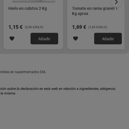
Hielo en cubitos 2 Kg
Tomate en rama granel 1
Kg aprox.
1,15 €
1,69 €
(0,58 €/KILO)
(1,69 €/KILO)
Añadir
Añadir
nibles en supermercados DIA.
ón sobre la declaración en esta web en relación a ingredientes, alérgenos,
n la misma.