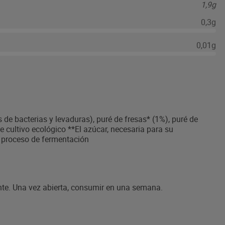
1,9g
0,3g
0,01g
 de bacterias y levaduras), puré de fresas* (1%), puré de
e cultivo ecológico **El azúcar, necesaria para su
l proceso de fermentación
nte. Una vez abierta, consumir en una semana.