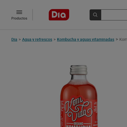
Productos
>
Dia
>
Agua y refrescos
>
Kombucha y aguas vitaminadas
Kom