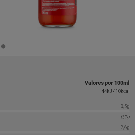
Valores por 100ml
44kJ
/
10kcal
0,5g
0,1g
2,6g