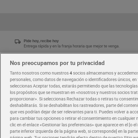
Pide hoy, recibe hoy
Entrega rápida y en la franja horaria que mejor te venga.
Nos preocupamos por tu privacidad
Únete al CLUB Dia
Tanto nosotros como nuestros
4
socios almacenamos y accedemos
Disfruta las ventajas y ofertas exclusivas.
personales, como datos de navegación o identificadores únicos, en t
Descárgate la APP Dia
seleccionas Aceptar todas, estarás permitiendo que las tecnología
los propósitos que se muestran en «nosotros y nuestros socios tr
proporcionar». Si seleccionas Rechazar todas o retiras tu consentim
·
·
RECETAS
COMER MEJOR CADA DIA
deshabilitarás. Si se deshabilitan los rastreadores, parte del conten
que ves podrían dejar de ser relevantes para ti. Puedes volver a ac
para cambiar tus opciones o retirar el consentimiento en cualquie
clic en el enlace «Gestionar las preferencias» que aparece en el [o el 
parte inferior izquierda de la página web, si corresponde] en la parte 
página web. Tus opciones tendrán efecto dentro de nuestro Sitio w