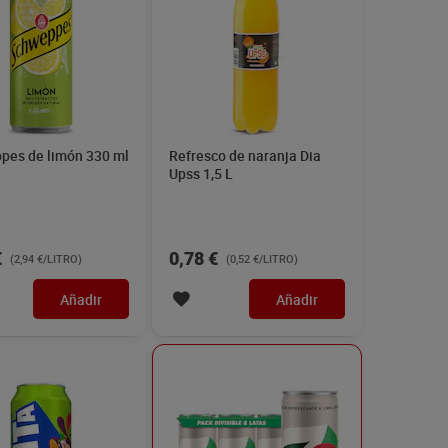
pes de limón 330 ml
Refresco de naranja Dia
Upss 1,5 L
€
0,78 €
(2,94 €/LITRO)
(0,52 €/LITRO)
Añadir
Añadir