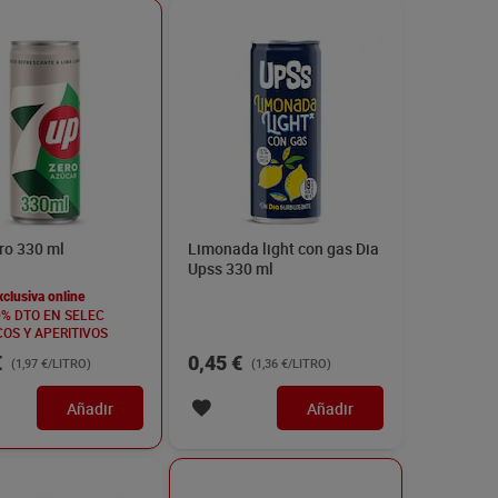
ro 330 ml
Limonada light con gas Dia
Upss 330 ml
xclusiva online
0% DTO EN SELEC
OS Y APERITIVOS
€
0,45 €
(1,97 €/LITRO)
(1,36 €/LITRO)
Añadir
Añadir