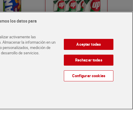
amos los datos para
xotic 500 ml
7 Up zero pack 8 x 330 ml
alizar activamente las
ón. Almacenar la información en un
Aceptar todas
ido personalizados, medición de
Oferta Exclusiva online
 desarrollo de servicios.
2ª UD 50% DTO EN SELEC
REFRESCOS Y APERITIVOS
Rechazar todas
€
5,20 €
(2,50 €/LITRO)
(1,97 €/LITRO)
Configurar cookies
Añadir
Añadir