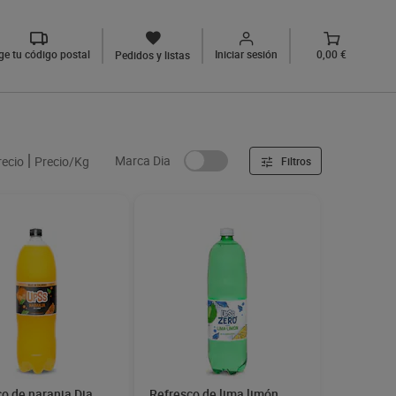
ige tu código postal
Iniciar sesión
0,00 €
Pedidos y listas
Marca Dia
recio
Precio/Kg
Filtros
o de naranja Dia
Refresco de lima limón