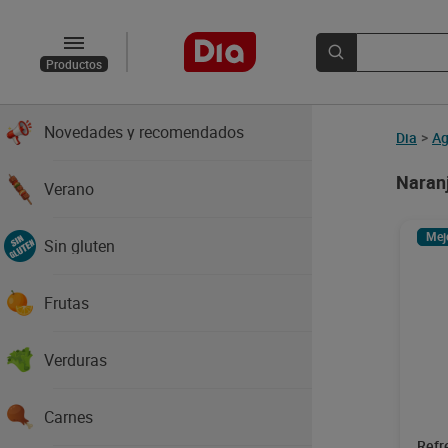
Productos
Novedades y recomendados
Dia
>
Ag
Naranj
Verano
Mej
Sin gluten
Frutas
Verduras
Carnes
Refr