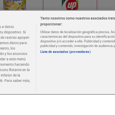
Tanto nosotros como nuestros asociados trat
proporcionar:
 a datos
a de limón zero 330 ml
7 Up 330 ml
Fanta e
u dispositivo. Si
Utilizar datos de localización geográfica precisa. An
características del dispositivo para su identificaci
s de rastreo apoyen
dispositivo y/o acceder a ella. Publicidad y conten
atamos datos para
Oferta Exclusiva online
publicidad y contenido, investigación de audiencia y
2ª UD 50% DTO EN SELEC
iento, los
REFRESCOS Y APERITIVOS
Lista de asociados (proveedores)
ido y los anuncios
0 €
0,65 €
1,25 
(2,42 €/LITRO)
(1,97 €/LITRO)
ceder a este menú
r momento haciendo
Añadir
Añadir
ícono flotante en la
inferior de la
eb. Para saber más,