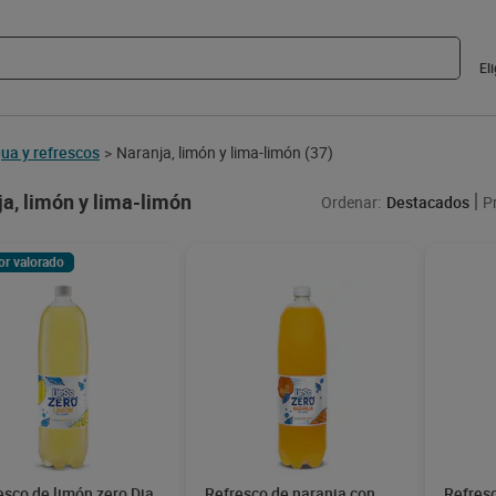
El
ua y refrescos
Naranja, limón y lima-limón
(37)
>
a, limón y lima-limón
Ordenar:
Destacados
P
or valorado
esco de limón zero Dia
Refresco de naranja con
Refresc