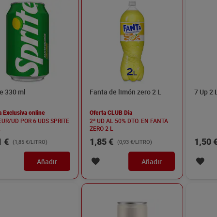
te 330 ml
Fanta de limón zero 2 L
7 Up 2 
a Exclusiva online
Oferta CLUB Dia
 EUR/UD POR 6 UDS SPRITE
2ª UD AL 50% DTO. EN FANTA
L
ZERO 2 L
1 €
1,85 €
1,50 
(1,85 €/LITRO)
(0,93 €/LITRO)
Añadir
Añadir