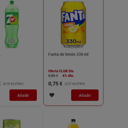
L
Fanta de limón 330 ml
Oferta CLUB Dia
0,80 €
6% dto.
€
0,75 €
(0,75 €/LITRO)
(2,27 €/LITRO)
Añadir
Añadir