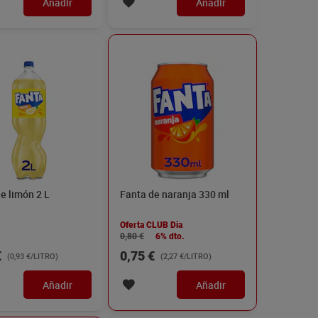
Añadir
Añadir
e limón 2 L
Fanta de naranja 330 ml
Oferta CLUB Dia
0,80 €
6% dto.
€
0,75 €
(0,93 €/LITRO)
(2,27 €/LITRO)
Añadir
Añadir