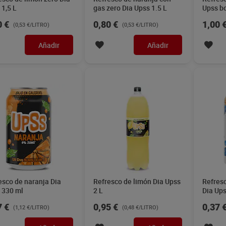
 1,5 L
gas zero Dia Upss 1.5 L
Upss bo
0 €
0,80 €
1,00 
(0,53 €/LITRO)
(0,53 €/LITRO)
Añadir
Añadir
esco de naranja Dia
Refresco de limón Dia Upss
Refresc
 330 ml
2 L
Dia Up
7 €
0,95 €
0,37 
(1,12 €/LITRO)
(0,48 €/LITRO)