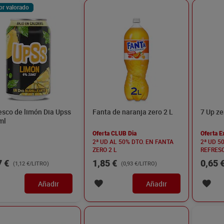
or valorado
esco de limón Dia Upss
Fanta de naranja zero 2 L
7 Up ze
ml
Oferta CLUB Dia
Oferta E
2ª UD AL 50% DTO. EN FANTA
2ª UD 5
ZERO 2 L
REFRESC
7 €
1,85 €
0,65 
(1,12 €/LITRO)
(0,93 €/LITRO)
Añadir
Añadir