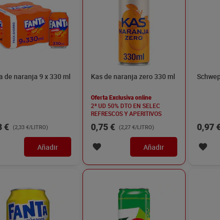
a de naranja 9 x 330 ml
Kas de naranja zero 330 ml
Schwep
Oferta Exclusiva online
2ª UD 50% DTO EN SELEC
REFRESCOS Y APERITIVOS
3 €
0,75 €
0,97 
(2,33 €/LITRO)
(2,27 €/LITRO)
Añadir
Añadir