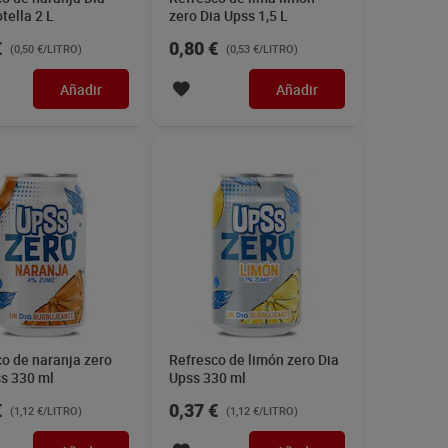
tella 2 L
zero Dia Upss 1,5 L
€
0,80 €
(0,50 €/LITRO)
(0,53 €/LITRO)
Añadir
Añadir
o de naranja zero
Refresco de limón zero Dia
ss 330 ml
Upss 330 ml
€
0,37 €
(1,12 €/LITRO)
(1,12 €/LITRO)