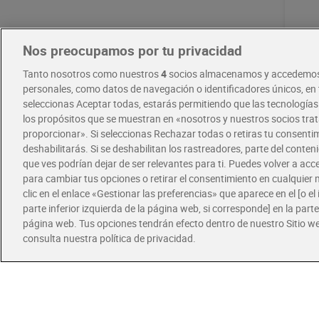
Nos preocupamos por tu privacidad
Tanto nosotros como nuestros
4
socios almacenamos y accedemos
Fant
personales, como datos de navegación o identificadores únicos, en t
seleccionas Aceptar todas, estarás permitiendo que las tecnología
los propósitos que se muestran en «nosotros y nuestros socios tr
proporcionar». Si seleccionas Rechazar todas o retiras tu consentim
deshabilitarás. Si se deshabilitan los rastreadores, parte del conten
0,8
que ves podrían dejar de ser relevantes para ti. Puedes volver a ac
para cambiar tus opciones o retirar el consentimiento en cualquie
clic en el enlace «Gestionar las preferencias» que aparece en el [o el 
parte inferior izquierda de la página web, si corresponde] en la parte 
página web. Tus opciones tendrán efecto dentro de nuestro Sitio w
consulta nuestra política de privacidad.
Ofertas