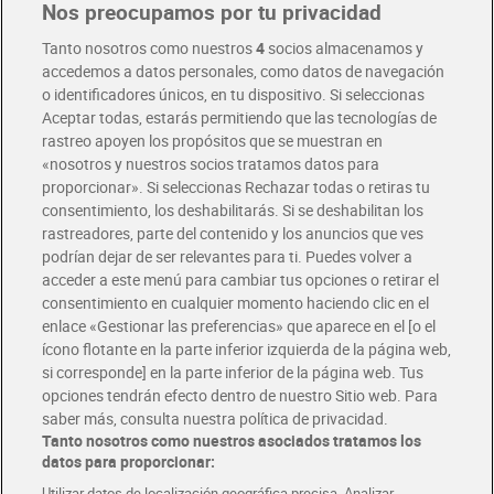
Nos preocupamos por tu privacidad
Pide hoy, recibe hoy
Entrega rápida y en la franja horaria que mejor te venga.
Tanto nosotros como nuestros
4
socios almacenamos y
accedemos a datos personales, como datos de navegación
o identificadores únicos, en tu dispositivo. Si seleccionas
Envío gratis por compras superiores a 100€
Aceptar todas, estarás permitiendo que las tecnologías de
Envío estandar por 4,99€
rastreo apoyen los propósitos que se muestran en
«nosotros y nuestros socios tratamos datos para
Glovo y Uber Eats
proporcionar». Si seleccionas Rechazar todas o retiras tu
Solicita tu factura de Glovo o Uber Eats
consentimiento, los deshabilitarás. Si se deshabilitan los
rastreadores, parte del contenido y los anuncios que ves
podrían dejar de ser relevantes para ti. Puedes volver a
Únete al CLUB Dia
acceder a este menú para cambiar tus opciones o retirar el
Disfruta las ventajas y ofertas exclusivas.
consentimiento en cualquier momento haciendo clic en el
Descárgate la APP Dia
enlace «Gestionar las preferencias» que aparece en el [o el
ícono flotante en la parte inferior izquierda de la página web,
Folletos y Tiendas
si corresponde] en la parte inferior de la página web. Tus
Descubre las mejores ofertas y busca tu tienda más cercana
opciones tendrán efecto dentro de nuestro Sitio web. Para
saber más, consulta nuestra política de privacidad.
Tanto nosotros como nuestros asociados tratamos los
Tarjeta MaX Dia
Te devuelve hasta 8€/mes de tus compras.
datos para proporcionar:
¡Solicita tu tarjeta de crédito aquí!
Utilizar datos de localización geográfica precisa. Analizar