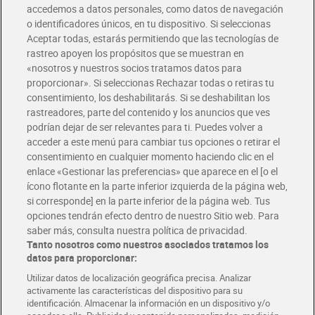
accedemos a datos personales, como datos de navegación
o identificadores únicos, en tu dispositivo. Si seleccionas
Envío gratis por compras superiores a 100€
Aceptar todas, estarás permitiendo que las tecnologías de
Envío estandar por 4,99€
rastreo apoyen los propósitos que se muestran en
«nosotros y nuestros socios tratamos datos para
Glovo y Uber Eats
proporcionar». Si seleccionas Rechazar todas o retiras tu
Solicita tu factura de Glovo o Uber Eats
consentimiento, los deshabilitarás. Si se deshabilitan los
rastreadores, parte del contenido y los anuncios que ves
podrían dejar de ser relevantes para ti. Puedes volver a
Únete al CLUB Dia
acceder a este menú para cambiar tus opciones o retirar el
Disfruta las ventajas y ofertas exclusivas.
consentimiento en cualquier momento haciendo clic en el
Descárgate la APP Dia
enlace «Gestionar las preferencias» que aparece en el [o el
ícono flotante en la parte inferior izquierda de la página web,
Folletos y Tiendas
si corresponde] en la parte inferior de la página web. Tus
Descubre las mejores ofertas y busca tu tienda más cercana
opciones tendrán efecto dentro de nuestro Sitio web. Para
saber más, consulta nuestra política de privacidad.
Tanto nosotros como nuestros asociados tratamos los
Tarjeta MaX Dia
Te devuelve hasta 8€/mes de tus compras.
datos para proporcionar:
¡Solicita tu tarjeta de crédito aquí!
Utilizar datos de localización geográfica precisa. Analizar
activamente las características del dispositivo para su
RECETAS
COMER MEJOR CADA DIA
EMPLEO
identificación. Almacenar la información en un dispositivo y/o