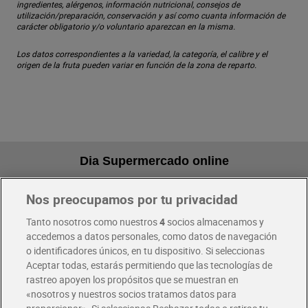
ingredientes, alérgenos, información nutricional, consejos de
utilización/preparación, conservación y así como cuanta información de
carácter obligatorio y/o voluntario aparezcan en la misma.
Los datos correspondientes a la variedad, la categoría, el calibre y el
origen de la fruta pueden variar en función de la zona de reparto.
Dia Supermercado online
Nos preocupamos por tu privacidad
Pide hoy, recibe hoy
Entrega rápida y en la franja horaria que mejor te venga.
Tanto nosotros como nuestros
4
socios almacenamos y
accedemos a datos personales, como datos de navegación
o identificadores únicos, en tu dispositivo. Si seleccionas
Envío gratis por compras superiores a 100€
Aceptar todas, estarás permitiendo que las tecnologías de
Envío estandar por 4,99€
rastreo apoyen los propósitos que se muestran en
«nosotros y nuestros socios tratamos datos para
Glovo y Uber Eats