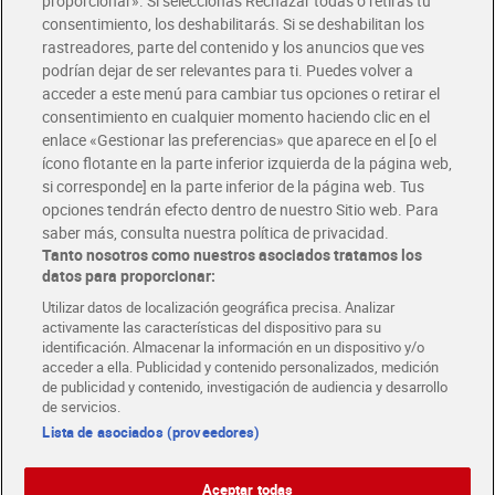
proporcionar». Si seleccionas Rechazar todas o retiras tu
Solicita tu factura de Glovo o Uber Eats
consentimiento, los deshabilitarás. Si se deshabilitan los
rastreadores, parte del contenido y los anuncios que ves
podrían dejar de ser relevantes para ti. Puedes volver a
Únete al CLUB Dia
acceder a este menú para cambiar tus opciones o retirar el
Disfruta las ventajas y ofertas exclusivas.
consentimiento en cualquier momento haciendo clic en el
Descárgate la APP Dia
enlace «Gestionar las preferencias» que aparece en el [o el
ícono flotante en la parte inferior izquierda de la página web,
Folletos y Tiendas
si corresponde] en la parte inferior de la página web. Tus
Descubre las mejores ofertas y busca tu tienda más cercana
opciones tendrán efecto dentro de nuestro Sitio web. Para
saber más, consulta nuestra política de privacidad.
Tanto nosotros como nuestros asociados tratamos los
Tarjeta MaX Dia
Te devuelve hasta 8€/mes de tus compras.
datos para proporcionar:
¡Solicita tu tarjeta de crédito aquí!
Utilizar datos de localización geográfica precisa. Analizar
activamente las características del dispositivo para su
RECETAS
COMER MEJOR CADA DIA
EMPLEO
identificación. Almacenar la información en un dispositivo y/o
acceder a ella. Publicidad y contenido personalizados, medición
COLABORA CON DIA
ABRE TU TIENDA
DIA CORPORATE
de publicidad y contenido, investigación de audiencia y desarrollo
de servicios.
Lista de asociados (proveedores)
Aceptar todas