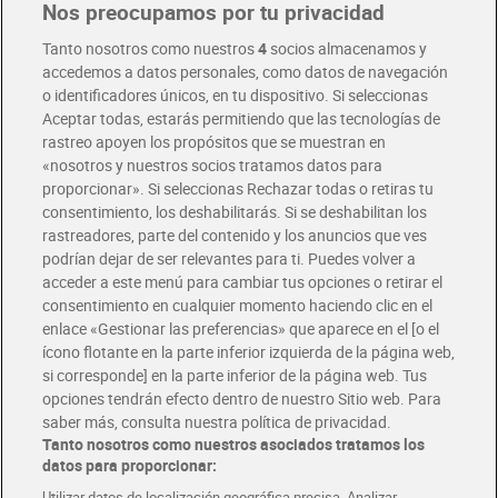
Nos preocupamos por tu privacidad
Pide hoy, recibe hoy
Entrega rápida y en la franja horaria que mejor te venga.
Tanto nosotros como nuestros
4
socios almacenamos y
accedemos a datos personales, como datos de navegación
o identificadores únicos, en tu dispositivo. Si seleccionas
Envío gratis por compras superiores a 100€
Aceptar todas, estarás permitiendo que las tecnologías de
Envío estandar por 4,99€
rastreo apoyen los propósitos que se muestran en
«nosotros y nuestros socios tratamos datos para
Glovo y Uber Eats
proporcionar». Si seleccionas Rechazar todas o retiras tu
Solicita tu factura de Glovo o Uber Eats
consentimiento, los deshabilitarás. Si se deshabilitan los
rastreadores, parte del contenido y los anuncios que ves
podrían dejar de ser relevantes para ti. Puedes volver a
Únete al CLUB Dia
acceder a este menú para cambiar tus opciones o retirar el
Disfruta las ventajas y ofertas exclusivas.
consentimiento en cualquier momento haciendo clic en el
Descárgate la APP Dia
enlace «Gestionar las preferencias» que aparece en el [o el
ícono flotante en la parte inferior izquierda de la página web,
Folletos y Tiendas
si corresponde] en la parte inferior de la página web. Tus
Descubre las mejores ofertas y busca tu tienda más cercana
opciones tendrán efecto dentro de nuestro Sitio web. Para
saber más, consulta nuestra política de privacidad.
Tanto nosotros como nuestros asociados tratamos los
Tarjeta MaX Dia
Te devuelve hasta 8€/mes de tus compras.
datos para proporcionar:
¡Solicita tu tarjeta de crédito aquí!
Utilizar datos de localización geográfica precisa. Analizar