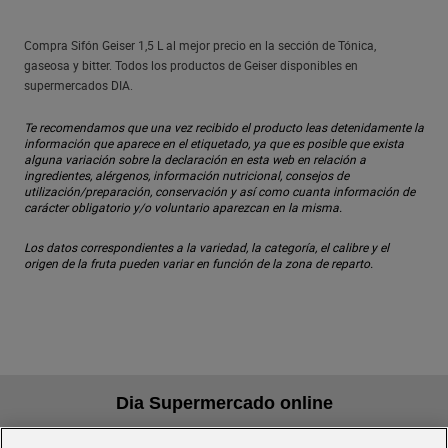
Compra Sifón Geiser 1,5 L al mejor precio en la sección de Tónica,
gaseosa y bitter. Todos los productos de Geiser disponibles en
supermercados DIA.
Te recomendamos que una vez recibido el producto leas detenidamente la
información que aparece en el etiquetado, ya que es posible que exista
alguna variación sobre la declaración en esta web en relación a
ingredientes, alérgenos, información nutricional, consejos de
utilización/preparación, conservación y así como cuanta información de
carácter obligatorio y/o voluntario aparezcan en la misma.
Los datos correspondientes a la variedad, la categoría, el calibre y el
origen de la fruta pueden variar en función de la zona de reparto.
Dia Supermercado online