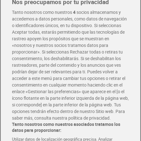
Nos preocupamos por tu privacidad
Pide hoy, recibe hoy
Entrega rápida y en la franja horaria que mejor te venga.
Tanto nosotros como nuestros
4
socios almacenamos y
accedemos a datos personales, como datos de navegación
o identificadores únicos, en tu dispositivo. Si seleccionas
Envío gratis por compras superiores a 100€
Aceptar todas, estarás permitiendo que las tecnologías de
Envío estandar por 4,99€
rastreo apoyen los propósitos que se muestran en
«nosotros y nuestros socios tratamos datos para
Glovo y Uber Eats
proporcionar». Si seleccionas Rechazar todas o retiras tu
Solicita tu factura de Glovo o Uber Eats
consentimiento, los deshabilitarás. Si se deshabilitan los
rastreadores, parte del contenido y los anuncios que ves
podrían dejar de ser relevantes para ti. Puedes volver a
Únete al CLUB Dia
acceder a este menú para cambiar tus opciones o retirar el
Disfruta las ventajas y ofertas exclusivas.
consentimiento en cualquier momento haciendo clic en el
Descárgate la APP Dia
enlace «Gestionar las preferencias» que aparece en el [o el
ícono flotante en la parte inferior izquierda de la página web,
Folletos y Tiendas
si corresponde] en la parte inferior de la página web. Tus
Descubre las mejores ofertas y busca tu tienda más cercana
opciones tendrán efecto dentro de nuestro Sitio web. Para
saber más, consulta nuestra política de privacidad.
Tanto nosotros como nuestros asociados tratamos los
Tarjeta MaX Dia
Te devuelve hasta 8€/mes de tus compras.
datos para proporcionar:
¡Solicita tu tarjeta de crédito aquí!
Utilizar datos de localización geográfica precisa. Analizar