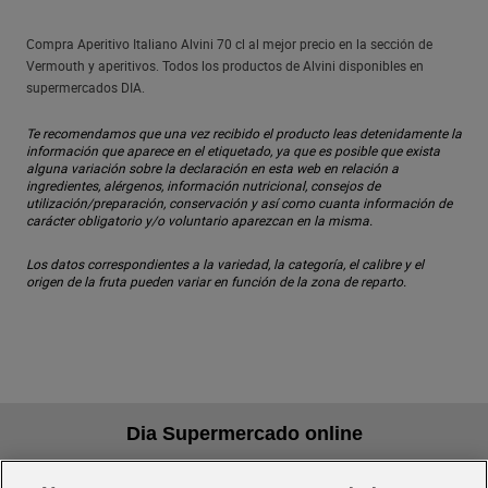
Compra Aperitivo Italiano Alvini 70 cl al mejor precio en la sección de
Vermouth y aperitivos. Todos los productos de Alvini disponibles en
supermercados DIA.
Te recomendamos que una vez recibido el producto leas detenidamente la
información que aparece en el etiquetado, ya que es posible que exista
alguna variación sobre la declaración en esta web en relación a
ingredientes, alérgenos, información nutricional, consejos de
utilización/preparación, conservación y así como cuanta información de
carácter obligatorio y/o voluntario aparezcan en la misma.
Los datos correspondientes a la variedad, la categoría, el calibre y el
origen de la fruta pueden variar en función de la zona de reparto.
Dia Supermercado online