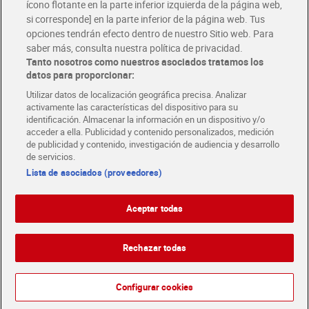
ícono flotante en la parte inferior izquierda de la página web,
Folletos y Tiendas
si corresponde] en la parte inferior de la página web. Tus
Descubre las mejores ofertas y busca tu tienda más cercana
opciones tendrán efecto dentro de nuestro Sitio web. Para
saber más, consulta nuestra política de privacidad.
Tanto nosotros como nuestros asociados tratamos los
Tarjeta MaX Dia
Te devuelve hasta 8€/mes de tus compras.
datos para proporcionar:
¡Solicita tu tarjeta de crédito aquí!
Utilizar datos de localización geográfica precisa. Analizar
activamente las características del dispositivo para su
RECETAS
COMER MEJOR CADA DIA
EMPLEO
identificación. Almacenar la información en un dispositivo y/o
acceder a ella. Publicidad y contenido personalizados, medición
COLABORA CON DIA
ABRE TU TIENDA
DIA CORPORATE
de publicidad y contenido, investigación de audiencia y desarrollo
de servicios.
Lista de asociados (proveedores)
Aceptar todas
Atención al cliente
Español
Español
Català
Rechazar todas
English
Política de privacidad
Política de cookies
1
Português
Configurar cookies
Aviso legal
Condiciones de compra