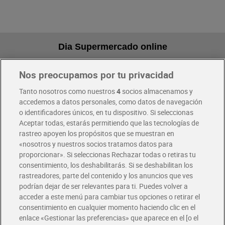
Dia Supermercado online
Nos preocupamos por tu privacidad
Pide hoy, recibe hoy
Entrega rápida y en la franja horaria que mejor te venga.
Tanto nosotros como nuestros
4
socios almacenamos y
accedemos a datos personales, como datos de navegación
o identificadores únicos, en tu dispositivo. Si seleccionas
Envío gratis por compras superiores a 100€
Aceptar todas, estarás permitiendo que las tecnologías de
Envío estandar por 4,99€
rastreo apoyen los propósitos que se muestran en
«nosotros y nuestros socios tratamos datos para
Glovo y Uber Eats
proporcionar». Si seleccionas Rechazar todas o retiras tu
Solicita tu factura de Glovo o Uber Eats
consentimiento, los deshabilitarás. Si se deshabilitan los
rastreadores, parte del contenido y los anuncios que ves
podrían dejar de ser relevantes para ti. Puedes volver a
Únete al CLUB Dia
acceder a este menú para cambiar tus opciones o retirar el
Disfruta las ventajas y ofertas exclusivas.
consentimiento en cualquier momento haciendo clic en el
Descárgate la APP Dia
enlace «Gestionar las preferencias» que aparece en el [o el