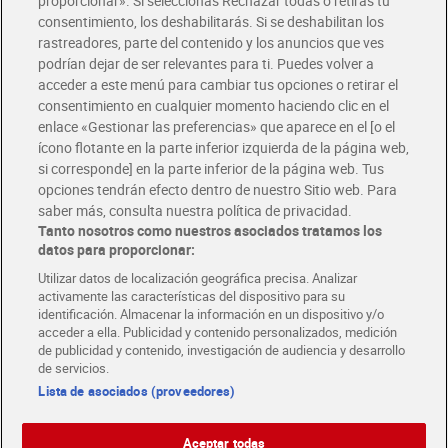
proporcionar». Si seleccionas Rechazar todas o retiras tu
Solicita tu factura de Glovo o Uber Eats
consentimiento, los deshabilitarás. Si se deshabilitan los
rastreadores, parte del contenido y los anuncios que ves
podrían dejar de ser relevantes para ti. Puedes volver a
Únete al CLUB Dia
acceder a este menú para cambiar tus opciones o retirar el
Disfruta las ventajas y ofertas exclusivas.
consentimiento en cualquier momento haciendo clic en el
Descárgate la APP Dia
enlace «Gestionar las preferencias» que aparece en el [o el
ícono flotante en la parte inferior izquierda de la página web,
Folletos y Tiendas
si corresponde] en la parte inferior de la página web. Tus
Descubre las mejores ofertas y busca tu tienda más cercana
opciones tendrán efecto dentro de nuestro Sitio web. Para
saber más, consulta nuestra política de privacidad.
Tanto nosotros como nuestros asociados tratamos los
Tarjeta MaX Dia
Te devuelve hasta 8€/mes de tus compras.
datos para proporcionar:
¡Solicita tu tarjeta de crédito aquí!
Utilizar datos de localización geográfica precisa. Analizar
activamente las características del dispositivo para su
RECETAS
COMER MEJOR CADA DIA
EMPLEO
identificación. Almacenar la información en un dispositivo y/o
acceder a ella. Publicidad y contenido personalizados, medición
COLABORA CON DIA
ABRE TU TIENDA
DIA CORPORATE
de publicidad y contenido, investigación de audiencia y desarrollo
de servicios.
Lista de asociados (proveedores)
Aceptar todas