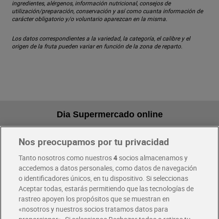
ingredientes, alérgenos, información nutricional, consejos de
utilización/preparación, conservación y así como cuanta información de
carácter obligatorio y/o voluntario aparezcan en la misma.
Los datos correspondientes a la variedad, la categoría, el calibre y el
origen de la fruta pueden variar en función de la zona de reparto.
Dia Supermercado online
Nos preocupamos por tu privacidad
Pide hoy, recibe hoy
Entrega rápida y en la franja horaria que mejor te venga.
Tanto nosotros como nuestros
4
socios almacenamos y
accedemos a datos personales, como datos de navegación
o identificadores únicos, en tu dispositivo. Si seleccionas
Envío gratis por compras superiores a 100€
Aceptar todas, estarás permitiendo que las tecnologías de
Envío estandar por 4,99€
rastreo apoyen los propósitos que se muestran en
«nosotros y nuestros socios tratamos datos para
Glovo y Uber Eats