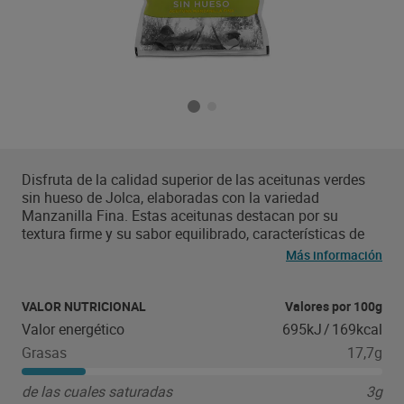
Disfruta de la calidad superior de las aceitunas verdes
sin hueso de Jolca, elaboradas con la variedad
Manzanilla Fina. Estas aceitunas destacan por su
textura firme y su sabor equilibrado, características de
un fruto recolectado en su punto óptimo de madurez.
Más información
Presentadas en un práctico formato de bolsa, son el
acompañamiento ideal para tus aperitivos, ensaladas o
para dar un toque mediterráneo a tus recetas favoritas.
VALOR NUTRICIONAL
Valores por 100g
Al ser deshuesadas, ofrecen una comodidad total para el
Valor energético
695kJ
/
169kcal
consumo directo en cualquier ocasión.
Grasas
17,7g
de las cuales saturadas
3g