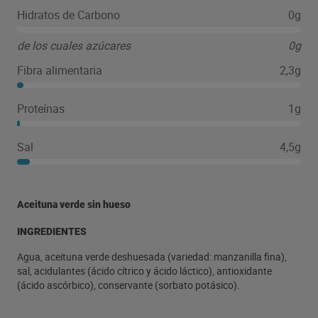
Hidratos de Carbono
0g
de los cuales azúcares
0g
Fibra alimentaria
2,3g
Proteínas
1g
Sal
4,5g
Aceituna verde sin hueso
INGREDIENTES
Agua, aceituna verde deshuesada (variedad: manzanilla fina),
sal, acidulantes (ácido cítrico y ácido láctico), antioxidante
(ácido ascórbico), conservante (sorbato potásico).