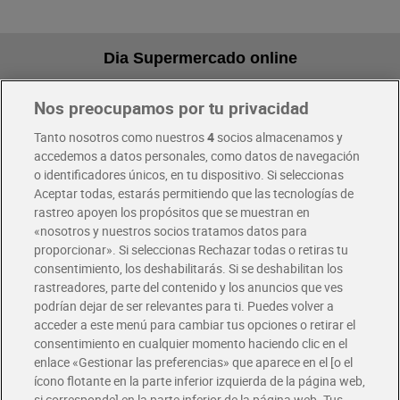
Dia Supermercado online
Nos preocupamos por tu privacidad
Pide hoy, recibe hoy
Entrega rápida y en la franja horaria que mejor te venga.
Tanto nosotros como nuestros
4
socios almacenamos y
accedemos a datos personales, como datos de navegación
o identificadores únicos, en tu dispositivo. Si seleccionas
Envío gratis por compras superiores a 100€
Aceptar todas, estarás permitiendo que las tecnologías de
Envío estandar por 4,99€
rastreo apoyen los propósitos que se muestran en
«nosotros y nuestros socios tratamos datos para
Glovo y Uber Eats
proporcionar». Si seleccionas Rechazar todas o retiras tu
Solicita tu factura de Glovo o Uber Eats
consentimiento, los deshabilitarás. Si se deshabilitan los
rastreadores, parte del contenido y los anuncios que ves
podrían dejar de ser relevantes para ti. Puedes volver a
Únete al CLUB Dia
acceder a este menú para cambiar tus opciones o retirar el
Disfruta las ventajas y ofertas exclusivas.
consentimiento en cualquier momento haciendo clic en el
Descárgate la APP Dia
enlace «Gestionar las preferencias» que aparece en el [o el
ícono flotante en la parte inferior izquierda de la página web,
Folletos y Tiendas
si corresponde] en la parte inferior de la página web. Tus
Descubre las mejores ofertas y busca tu tienda más cercana