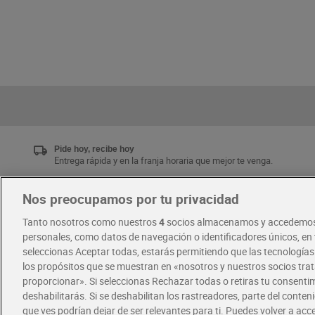
Pide hoy, recibe hoy
Entrega rápida y en la franja horaria que mejor te venga.
Nos preocupamos por tu privacidad
Únete al CLUB Dia
Tanto nosotros como nuestros
4
socios almacenamos y accedemos
Disfruta las ventajas y ofertas exclusivas.
personales, como datos de navegación o identificadores únicos, en t
Descárgate la APP Dia
seleccionas Aceptar todas, estarás permitiendo que las tecnología
los propósitos que se muestran en «nosotros y nuestros socios tr
proporcionar». Si seleccionas Rechazar todas o retiras tu consentim
·
·
RECETAS
COMER MEJOR CADA DIA
deshabilitarás. Si se deshabilitan los rastreadores, parte del conten
que ves podrían dejar de ser relevantes para ti. Puedes volver a ac