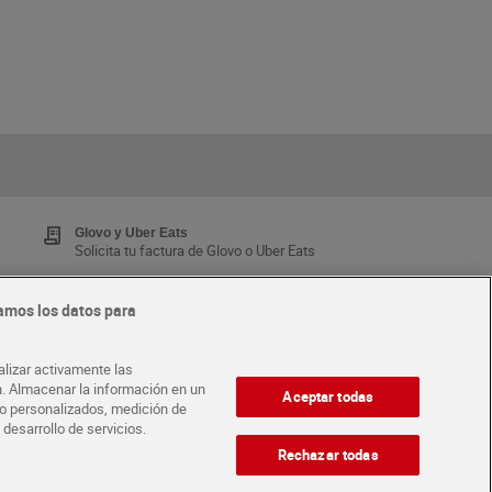
Glovo y Uber Eats
Solicita tu factura de Glovo o Uber Eats
amos los datos para
Tarjeta MaX Dia
Te devuelve hasta 8€/mes de tus compras.
alizar activamente las
¡Solicita tu tarjeta de crédito aquí!
ón. Almacenar la información en un
Aceptar todas
ido personalizados, medición de
 desarrollo de servicios.
·
ABRE TU TIENDA
DIA CORPORATE
Rechazar todas