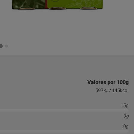
Valores por 100g
597kJ
/
145kcal
15g
3g
0g