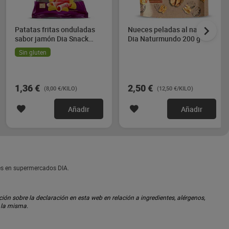
Patatas fritas onduladas
Nueces peladas al natural
sabor jamón Dia Snack
Dia Naturmundo 200 g
Maniac 170 g
Sin gluten
1,36 €
2,50 €
(8,00 €/KILO)
(12,50 €/KILO)
Añadir
Añadir
es en supermercados DIA.
ón sobre la declaración en esta web en relación a ingredientes, alérgenos,
n la misma.