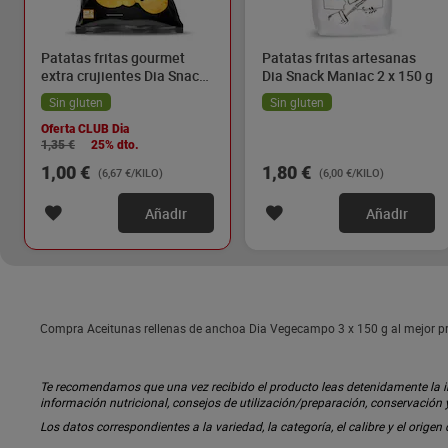
Patatas fritas gourmet
Patatas fritas artesanas
extra crujientes Dia Snack
Dia Snack Maniac 2 x 150 g
Maniac 150 g
Sin gluten
Sin gluten
Oferta CLUB Dia
1,35 €
25% dto.
1,00 €
1,80 €
(6,67 €/KILO)
(6,00 €/KILO)
Añadir
Añadir
Compra Aceitunas rellenas de anchoa Dia Vegecampo 3 x 150 g al mejor pr
Te recomendamos que una vez recibido el producto leas detenidamente la inf
información nutricional, consejos de utilización/preparación, conservación
Los datos correspondientes a la variedad, la categoría, el calibre y el origen