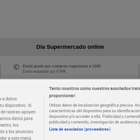
Dia Supermercado online
Envío gratis por compras superiores a 100€
Envío estandar por 4,99€
Tanto nosotros como nuestros asociados trat
proporcionar:
Folletos y Tiendas
 a datos
Descubre las mejores ofertas y busca tu tienda más
u dispositivo. Si
Utilizar datos de localización geográfica precisa. An
cercana
características del dispositivo para su identificaci
s de rastreo apoyen
dispositivo y/o acceder a ella. Publicidad y conten
atamos datos para
publicidad y contenido, investigación de audiencia y
iento, los
·
·
EMPLEO
COLABORA CON DIA
Lista de asociados (proveedores)
ido y los anuncios
ceder a este menú