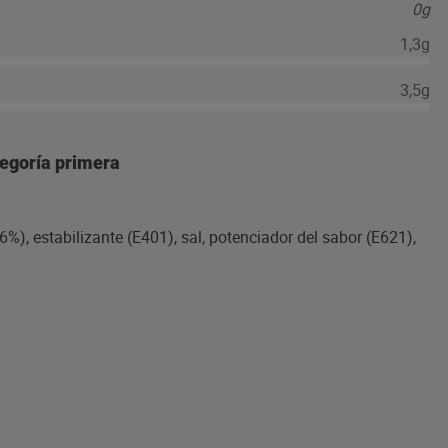
0g
1,3g
3,5g
tegoría primera
6%), estabilizante (E401), sal, potenciador del sabor (E621),