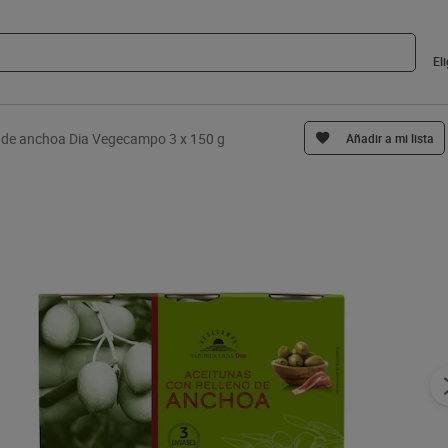
El
s de anchoa Dia Vegecampo 3 x 150 g
Añadir a mi lista