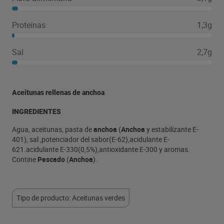
Proteínas
1,3g
Sal
2,7g
Aceitunas rellenas de anchoa
INGREDIENTES
Agua, aceitunas, pasta de
anchoa
(
Anchoa
y estabilizante E-
401), sal ,potenciador del sabor(E-62),acidulante E-
621.acidulante E-330(0,5%),antioxidante E-300 y aromas.
Contine
Pescado
(
Anchoa
).
Tipo de producto: Aceitunas verdes