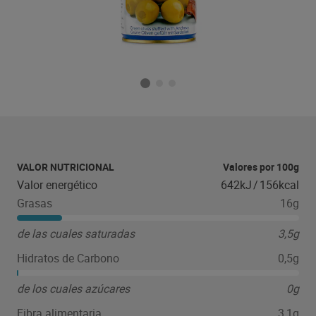
VALOR NUTRICIONAL
Valores por 100g
Valor energético
642kJ
/
156kcal
Grasas
16g
de las cuales saturadas
3,5g
Hidratos de Carbono
0,5g
de los cuales azúcares
0g
Fibra alimentaria
3,1g