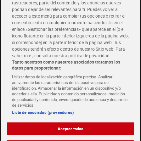
rastreadores, parte del contenido y los anuncios que ves
podrían dejar de ser relevantes para ti. Puedes volver a
Únete al CLUB Dia
acceder a este menú para cambiar tus opciones o retirar el
Disfruta las ventajas y ofertas exclusivas.
consentimiento en cualquier momento haciendo clic en el
Descárgate la APP Dia
enlace «Gestionar las preferencias» que aparece en el [o el
ícono flotante en la parte inferior izquierda de la página web,
Folletos y Tiendas
si corresponde] en la parte inferior de la página web. Tus
Descubre las mejores ofertas y busca tu tienda más cercana
opciones tendrán efecto dentro de nuestro Sitio web. Para
saber más, consulta nuestra política de privacidad.
Tanto nosotros como nuestros asociados tratamos los
Tarjeta MaX Dia
Te devuelve hasta 8€/mes de tus compras.
datos para proporcionar:
¡Solicita tu tarjeta de crédito aquí!
Utilizar datos de localización geográfica precisa. Analizar
activamente las características del dispositivo para su
RECETAS
COMER MEJOR CADA DIA
EMPLEO
identificación. Almacenar la información en un dispositivo y/o
acceder a ella. Publicidad y contenido personalizados, medición
COLABORA CON DIA
ABRE TU TIENDA
DIA CORPORATE
de publicidad y contenido, investigación de audiencia y desarrollo
de servicios.
Lista de asociados (proveedores)
Aceptar todas
Atención al cliente
Español
Español