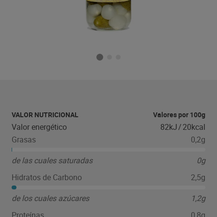
VALOR NUTRICIONAL
Valores por 100g
Valor energético
82kJ
/
20kcal
Grasas
0,2g
de las cuales saturadas
0g
Hidratos de Carbono
2,5g
de los cuales azúcares
1,2g
Proteínas
0,8g