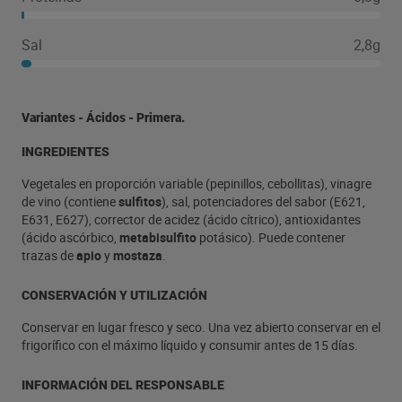
Sal
2,8g
Variantes - Ácidos - Primera.
INGREDIENTES
Vegetales en proporción variable (pepinillos, cebollitas), vinagre
de vino (contiene
sulfitos
), sal, potenciadores del sabor (E621,
E631, E627), corrector de acidez (ácido cítrico), antioxidantes
(ácido ascórbico,
metabisulfito
potásico). Puede contener
trazas de
apio
y
mostaza
.
CONSERVACIÓN Y UTILIZACIÓN
Conservar en lugar fresco y seco. Una vez abierto conservar en el
frigorífico con el máximo líquido y consumir antes de 15 días.
INFORMACIÓN DEL RESPONSABLE