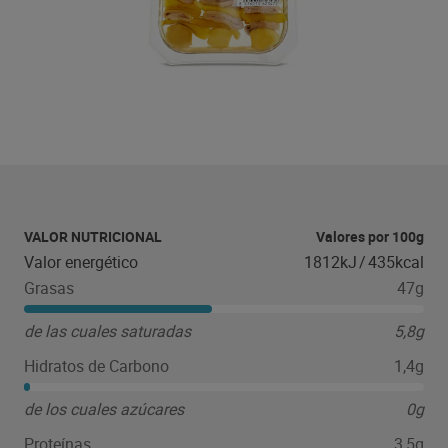
VALOR NUTRICIONAL
Valores por 100g
Valor energético
1812kJ
/
435kcal
Grasas
47g
de las cuales saturadas
5,8g
Hidratos de Carbono
1,4g
de los cuales azúcares
0g
Proteínas
3,5g