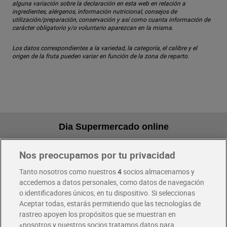
alguna variación sobre la declaración en esta web en relación a
ingredientes, alérgenos, información nutricional, consejos de
utilización/preparación, conservación y así como cuanta información de
carácter obligatorio y/o voluntario aparezcan en la misma.
Los datos correspondientes a la variedad, la categoría, el calibre y el
origen de la fruta pueden variar en función de la zona de reparto.
Dia Supermercado online
Nos preocupamos por tu privacidad
Pide hoy, recibe hoy
Entrega rápida y en la franja horaria que mejor te venga.
Tanto nosotros como nuestros
4
socios almacenamos y
accedemos a datos personales, como datos de navegación
o identificadores únicos, en tu dispositivo. Si seleccionas
Envío gratis por compras superiores a 100€
Aceptar todas, estarás permitiendo que las tecnologías de
Envío estandar por 4,99€
rastreo apoyen los propósitos que se muestran en
«nosotros y nuestros socios tratamos datos para