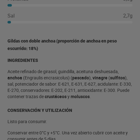
Sal
2,7g
Gildas con doble anchoa (proporción de anchoa en peso
escurrido: 18%)
INGREDIENTES
Aceite refinado de girasol, guindilla, aceituna deshuesada,
anchoa
(Engraulis encrasicolus) (
pescado
),
vinagre
(
sulfitos
),
sal, potenciador de sabor: E-621, E-631, E-627, acidulante: E-330,
E-270, conservadores: E-202, E-211, antioxidante: E-300. Puede
contener trazas de
crustáceos
y
moluscos
.
CONSERVACIÓN Y UTILIZACIÓN
Listo para consumir.
Conservar entre 0°C y +5°C. Una vez abierto cubrir con aceite y
consumir antes de 5 días.