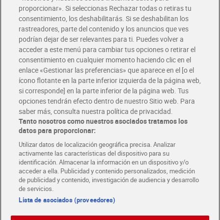
Glovo y Uber Eats
proporcionar». Si seleccionas Rechazar todas o retiras tu
Solicita tu factura de Glovo o Uber Eats
consentimiento, los deshabilitarás. Si se deshabilitan los
rastreadores, parte del contenido y los anuncios que ves
podrían dejar de ser relevantes para ti. Puedes volver a
Únete al CLUB Dia
acceder a este menú para cambiar tus opciones o retirar el
Disfruta las ventajas y ofertas exclusivas.
consentimiento en cualquier momento haciendo clic en el
Descárgate la APP Dia
enlace «Gestionar las preferencias» que aparece en el [o el
ícono flotante en la parte inferior izquierda de la página web,
Folletos y Tiendas
si corresponde] en la parte inferior de la página web. Tus
Descubre las mejores ofertas y busca tu tienda más cercana
opciones tendrán efecto dentro de nuestro Sitio web. Para
saber más, consulta nuestra política de privacidad.
Tanto nosotros como nuestros asociados tratamos los
Tarjeta MaX Dia
Te devuelve hasta 8€/mes de tus compras.
datos para proporcionar:
¡Solicita tu tarjeta de crédito aquí!
Utilizar datos de localización geográfica precisa. Analizar
activamente las características del dispositivo para su
RECETAS
COMER MEJOR CADA DIA
EMPLEO
identificación. Almacenar la información en un dispositivo y/o
acceder a ella. Publicidad y contenido personalizados, medición
COLABORA CON DIA
ABRE TU TIENDA
DIA CORPORATE
de publicidad y contenido, investigación de audiencia y desarrollo
de servicios.
Lista de asociados (proveedores)