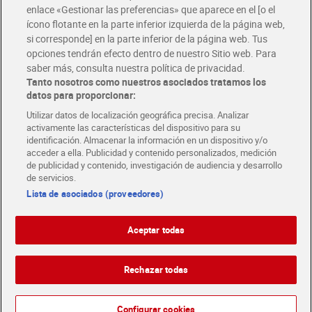
enlace «Gestionar las preferencias» que aparece en el [o el
ícono flotante en la parte inferior izquierda de la página web,
Folletos y Tiendas
si corresponde] en la parte inferior de la página web. Tus
Descubre las mejores ofertas y busca tu tienda más cercana
opciones tendrán efecto dentro de nuestro Sitio web. Para
saber más, consulta nuestra política de privacidad.
Tanto nosotros como nuestros asociados tratamos los
Tarjeta MaX Dia
Te devuelve hasta 8€/mes de tus compras.
datos para proporcionar:
¡Solicita tu tarjeta de crédito aquí!
Utilizar datos de localización geográfica precisa. Analizar
activamente las características del dispositivo para su
RECETAS
COMER MEJOR CADA DIA
EMPLEO
identificación. Almacenar la información en un dispositivo y/o
acceder a ella. Publicidad y contenido personalizados, medición
COLABORA CON DIA
ABRE TU TIENDA
DIA CORPORATE
de publicidad y contenido, investigación de audiencia y desarrollo
de servicios.
Lista de asociados (proveedores)
Aceptar todas
Atención al cliente
Español
Español
Català
Rechazar todas
English
Política de privacidad
Política de cookies
Português
Configurar cookies