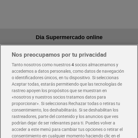
Dia Supermercado online
Nos preocupamos por tu privacidad
Pide hoy, recibe hoy
Entrega rápida y en la franja horaria que mejor te venga.
Tanto nosotros como nuestros
4
socios almacenamos y
accedemos a datos personales, como datos de navegación
o identificadores únicos, en tu dispositivo. Si seleccionas
Envío gratis por compras superiores a 100€
Aceptar todas, estarás permitiendo que las tecnologías de
Envío estandar por 4,99€
rastreo apoyen los propósitos que se muestran en
«nosotros y nuestros socios tratamos datos para
Glovo y Uber Eats
proporcionar». Si seleccionas Rechazar todas o retiras tu
Solicita tu factura de Glovo o Uber Eats
consentimiento, los deshabilitarás. Si se deshabilitan los
rastreadores, parte del contenido y los anuncios que ves
podrían dejar de ser relevantes para ti. Puedes volver a
Únete al CLUB Dia
acceder a este menú para cambiar tus opciones o retirar el
Disfruta las ventajas y ofertas exclusivas.
consentimiento en cualquier momento haciendo clic en el
Descárgate la APP Dia