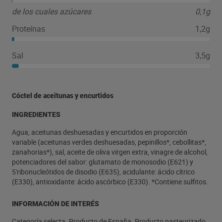
de los cuales azúcares
0,1g
Proteínas
1,2g
Sal
3,5g
Cóctel de aceitunas y encurtidos
INGREDIENTES
Agua, aceitunas deshuesadas y encurtidos en proporción
variable (aceitunas verdes deshuesadas, pepinillos*, cebollitas*,
zanahorias*), sal, aceite de oliva virgen extra, vinagre de alcohol,
potenciadores del sabor: glutamato de monosodio (E621) y
5'ribonucleótidos de disodio (E635), acidulante: ácido cítrico
(E330), antioxidante: ácido ascórbico (E330). *Contiene sulfitos.
INFORMACIÓN DE INTERÉS
Categoría selecta. Producto de España. Producto pasteurizado.