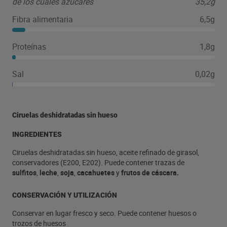
de los cuales azúcares
35,2g
Fibra alimentaria
6,5g
Proteínas
1,8g
Sal
0,02g
Ciruelas deshidratadas sin hueso
INGREDIENTES
Ciruelas deshidratadas sin hueso, aceite refinado de girasol,
conservadores (E200, E202). Puede contener trazas de
sulfitos
,
leche
,
soja
,
cacahuetes
y
frutos de cáscara.
CONSERVACIÓN Y UTILIZACIÓN
Conservar en lugar fresco y seco. Puede contener huesos o
trozos de huesos