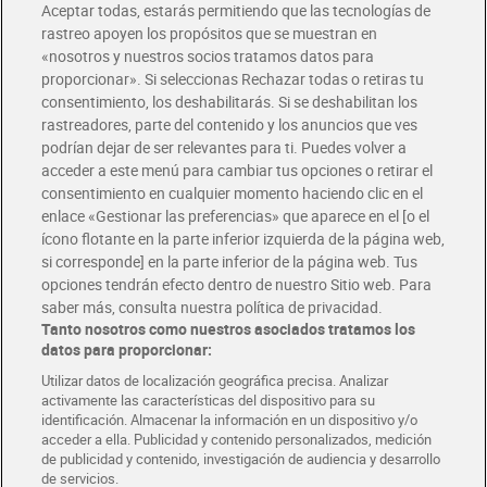
Aceptar todas, estarás permitiendo que las tecnologías de
Envío estandar por 4,99€
rastreo apoyen los propósitos que se muestran en
«nosotros y nuestros socios tratamos datos para
Glovo y Uber Eats
proporcionar». Si seleccionas Rechazar todas o retiras tu
Solicita tu factura de Glovo o Uber Eats
consentimiento, los deshabilitarás. Si se deshabilitan los
rastreadores, parte del contenido y los anuncios que ves
podrían dejar de ser relevantes para ti. Puedes volver a
Únete al CLUB Dia
acceder a este menú para cambiar tus opciones o retirar el
Disfruta las ventajas y ofertas exclusivas.
consentimiento en cualquier momento haciendo clic en el
Descárgate la APP Dia
enlace «Gestionar las preferencias» que aparece en el [o el
ícono flotante en la parte inferior izquierda de la página web,
Folletos y Tiendas
si corresponde] en la parte inferior de la página web. Tus
Descubre las mejores ofertas y busca tu tienda más cercana
opciones tendrán efecto dentro de nuestro Sitio web. Para
saber más, consulta nuestra política de privacidad.
Tanto nosotros como nuestros asociados tratamos los
Tarjeta MaX Dia
Te devuelve hasta 8€/mes de tus compras.
datos para proporcionar:
¡Solicita tu tarjeta de crédito aquí!
Utilizar datos de localización geográfica precisa. Analizar
activamente las características del dispositivo para su
RECETAS
COMER MEJOR CADA DIA
EMPLEO
identificación. Almacenar la información en un dispositivo y/o
acceder a ella. Publicidad y contenido personalizados, medición
COLABORA CON DIA
ABRE TU TIENDA
DIA CORPORATE
de publicidad y contenido, investigación de audiencia y desarrollo
de servicios.