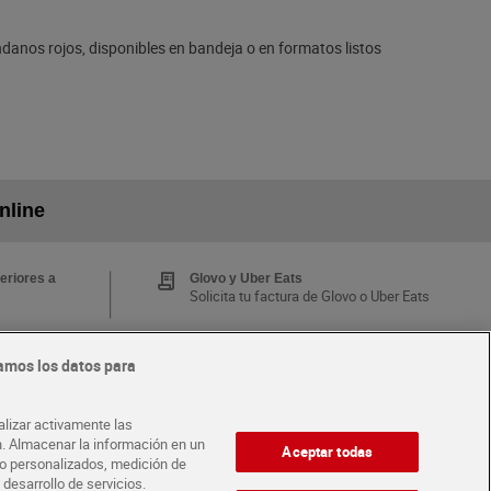
anos rojos, disponibles en bandeja o en formatos listos
nline
eriores a
Glovo y Uber Eats
Solicita tu factura de Glovo o Uber Eats
amos los datos para
Tarjeta MaX Dia
Te devuelve hasta 8€/mes de tus
 y busca
compras.
alizar activamente las
¡Solicita tu tarjeta de crédito aquí!
ón. Almacenar la información en un
Aceptar todas
ido personalizados, medición de
 desarrollo de servicios.