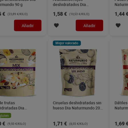
rmundo 90 g
deshidratados Dia
Naturm
Naturmundo 150 g
5 €
1,58 €
1,44 
(23,89 €/KILO)
(10,53 €/KILO)
Añadir
Añadir
Mejor valorado
de frutas
Ciruelas deshidratadas sin
Dátiles
idratadas Dia
hueso Dia Naturmundo 200
Naturm
rmundo 200 g
g
gluten
0 €
1,71 €
1,69 
(9,50 €/KILO)
(8,55 €/KILO)