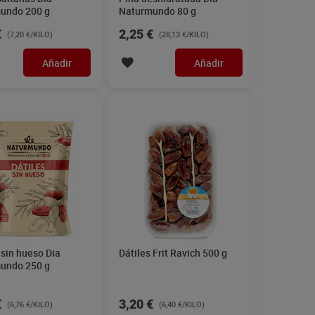
undo 200 g
Naturmundo 80 g
€
2,25 €
(7,20 €/KILO)
(28,13 €/KILO)
Añadir
Añadir
 sin hueso Dia
Dátiles Frit Ravich 500 g
undo 250 g
€
3,20 €
(6,76 €/KILO)
(6,40 €/KILO)