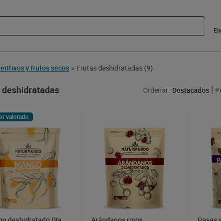
El
eritivos y frutos secos
Frutas deshidratadas
(9)
>
 deshidratadas
Ordenar:
Destacados
P
or valorado
o deshidratado Dia
Arándanos rojos
Pasas 