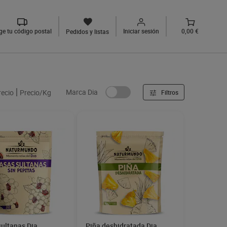
ige tu código postal
Iniciar sesión
0,00 €
Pedidos y listas
Marca Dia
recio
Precio/Kg
Filtros
sultanas Dia
Piña deshidratada Dia