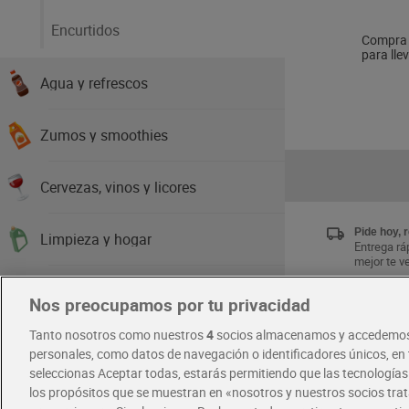
Encurtidos
Compra f
para llev
Agua y refrescos
Zumos y smoothies
Cervezas, vinos y licores
Pide hoy, 
Limpieza y hogar
Entrega ráp
mejor te v
Higiene y cuidado del cuerpo
Nos preocupamos por tu privacidad
Únete al 
Tanto nosotros como nuestros
4
socios almacenamos y accedemos
Disfruta la
Cabello y perfumería
exclusivas
personales, como datos de navegación o identificadores únicos, en t
Descárgat
seleccionas Aceptar todas, estarás permitiendo que las tecnología
los propósitos que se muestran en «nosotros y nuestros socios tr
Salud y parafarmacia