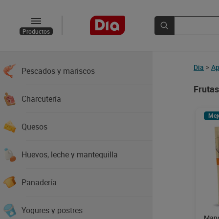
Verduras
Productos
Carnes
Dia
>
Ap
Pescados y mariscos
Frutas
Charcutería
Mej
Quesos
Huevos, leche y mantequilla
Panadería
Yogures y postres
Mang