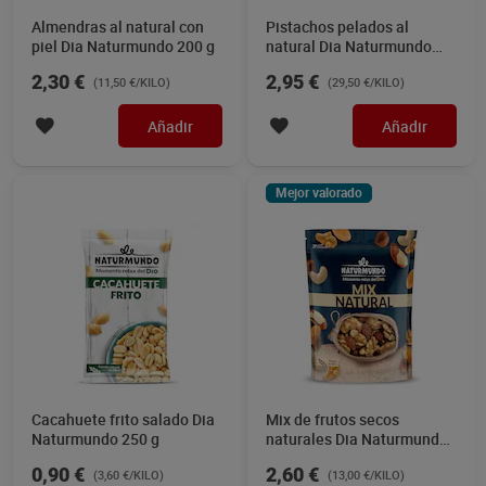
Almendras al natural con
Pistachos pelados al
piel Dia Naturmundo 200 g
natural Dia Naturmundo
100 g
2,30 €
2,95 €
(11,50 €/KILO)
(29,50 €/KILO)
Añadir
Añadir
Mejor valorado
Cacahuete frito salado Dia
Mix de frutos secos
Naturmundo 250 g
naturales Dia Naturmundo
200 g
0,90 €
2,60 €
(3,60 €/KILO)
(13,00 €/KILO)