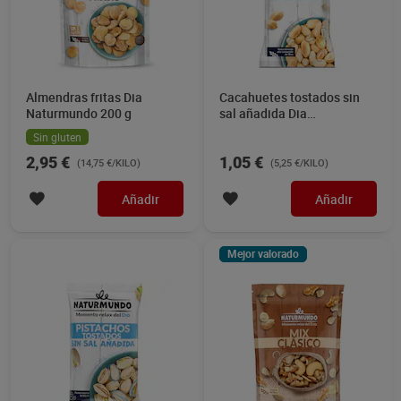
Almendras fritas Dia
Cacahuetes tostados sin
Naturmundo 200 g
sal añadida Dia
Naturmundo 200 g
Sin gluten
2,95 €
1,05 €
(14,75 €/KILO)
(5,25 €/KILO)
Añadir
Añadir
Mejor valorado