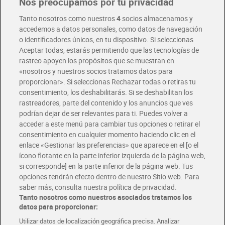
Nos preocupamos por tu privacidad
Tanto nosotros como nuestros
4
socios almacenamos y
accedemos a datos personales, como datos de navegación
o identificadores únicos, en tu dispositivo. Si seleccionas
Aceptar todas, estarás permitiendo que las tecnologías de
rastreo apoyen los propósitos que se muestran en
«nosotros y nuestros socios tratamos datos para
proporcionar». Si seleccionas Rechazar todas o retiras tu
consentimiento, los deshabilitarás. Si se deshabilitan los
rastreadores, parte del contenido y los anuncios que ves
Nuez de macadamia
Nuez pecana Dia
podrían dejar de ser relevantes para ti. Puedes volver a
tostada con sal Dia
Naturmundo 150 g
acceder a este menú para cambiar tus opciones o retirar el
Naturmundo 100 g
2,89 €
2,93 €
consentimiento en cualquier momento haciendo clic en el
(28,90 €/KILO)
(19,53 €/KILO)
enlace «Gestionar las preferencias» que aparece en el [o el
Añadir
Añadir
ícono flotante en la parte inferior izquierda de la página web,
si corresponde] en la parte inferior de la página web. Tus
opciones tendrán efecto dentro de nuestro Sitio web. Para
saber más, consulta nuestra política de privacidad.
Tanto nosotros como nuestros asociados tratamos los
datos para proporcionar:
Utilizar datos de localización geográfica precisa. Analizar