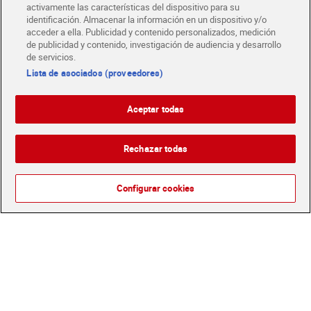
activamente las características del dispositivo para su
identificación. Almacenar la información en un dispositivo y/o
acceder a ella. Publicidad y contenido personalizados, medición
de publicidad y contenido, investigación de audiencia y desarrollo
de servicios.
Lista de asociados (proveedores)
Pipas tijuana Grefusa 165 g
Anacardos tostados sin sal
añadida Dia Naturmundo
Aceptar todas
150 g
1,89 €
2,19 €
(11,45 €/KILO)
(14,60 €/KILO)
Rechazar todas
Añadir
Añadir
Configurar cookies
Novedad