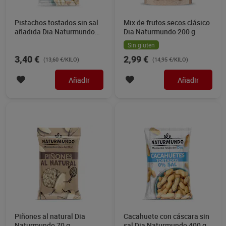
Pistachos tostados sin sal
Mix de frutos secos clásico
añadida Dia Naturmundo
Dia Naturmundo 200 g
250 g
Sin gluten
3,40 €
2,99 €
(13,60 €/KILO)
(14,95 €/KILO)
Añadir
Añadir
Piñones al natural Dia
Cacahuete con cáscara sin
Naturmundo 70 g
sal Dia Naturmundo 400 g